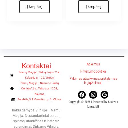
Į krepšelį
Į krepšelį
Kontaktai
Apie mus
Privatumo politika
"Namų Magija", "Baldų Rojus" 2 a.,
Kalvarijų g. 125, Vilnius
Pirkimas, užsakymas, pristatymas
ir grąžinimas
"Namų Magija", "Nemuno Baldų
Centras" 2 a., Taikos pr. 125B,
Kaunas
Sandėlis, V.A.Graičiūno g. 1, Vilnius
Copyright © 2026 | Powered by Spalvos
forma, MB
Baldų gamyba Vilniuje – Namų
Magija. Nestandartiniai baldai,
spintos, drabužinės ir interjero
sprendimai. Dirbame Vilniuje,