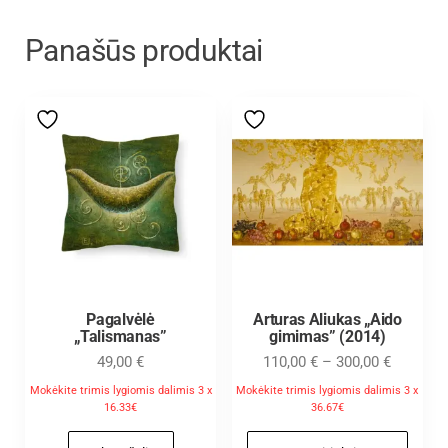
Panašūs produktai
Pagalvėlė
Arturas Aliukas „Aido
„Talismanas”
gimimas” (2014)
49,00
€
110,00
€
–
300,00
€
Mokėkite trimis lygiomis dalimis 3 x
Mokėkite trimis lygiomis dalimis 3 x
16.33€
36.67€