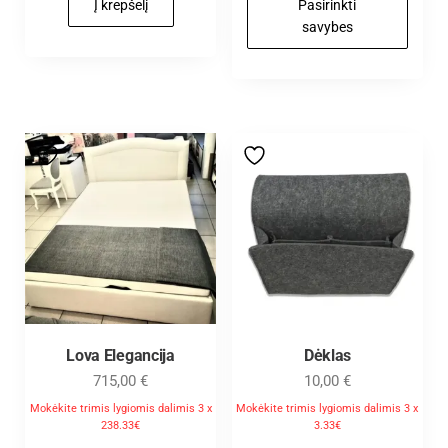
Į krepšelį
Pasirinkti
savybes
Lova Elegancija
Dėklas
715,00
€
10,00
€
Mokėkite trimis lygiomis dalimis 3 x
Mokėkite trimis lygiomis dalimis 3 x
238.33€
3.33€