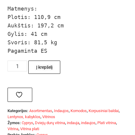
Matmenys:

Plotis: 110,9 cm

Aukštis: 197,2 cm

Gylis: 41 cm

Svoris: 81,5 kg

Pagaminta ES
Į krepšelį
Kategorijos:
Asortimentas
,
Indaujos
,
Komodos
,
Korpusiniai baldai
,
Lentynos, kabyklos
,
Vitrinos
Žymos:
Cyprys
,
Dviejų durų vitrina
,
indauja
,
indaujos
,
Plati vitrina
,
Vitrina
,
Vitrina plati
Prekės ženklas:
Cyprys