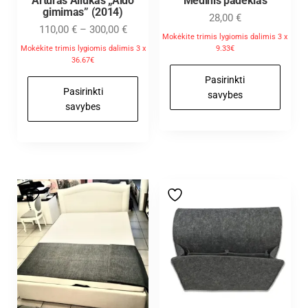
Arturas Aliukas „Aido
Medinis padėklas
gimimas” (2014)
28,00
€
110,00
€
–
300,00
€
Mokėkite trimis lygiomis dalimis 3 x
Mokėkite trimis lygiomis dalimis 3 x
9.33€
36.67€
Pasirinkti
Pasirinkti
savybes
savybes