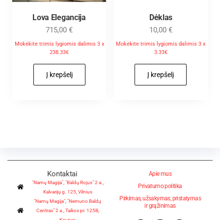
Lova Elegancija
Dėklas
715,00
€
10,00
€
Mokėkite trimis lygiomis dalimis 3 x
Mokėkite trimis lygiomis dalimis 3 x
238.33€
3.33€
Į krepšelį
Į krepšelį
Kontaktai
Apie mus
"Namų Magija", "Baldų Rojus" 2 a.,
Privatumo politika
Kalvarijų g. 125, Vilnius
Pirkimas, užsakymas, pristatymas
"Namų Magija", "Nemuno Baldų
ir grąžinimas
Centras" 2 a., Taikos pr. 125B,
Kaunas