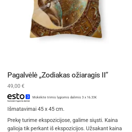
Pagalvėlė „Zodiakas ožiaragis II”
49,00
€
Mokėkite trimis lygiomis dalimis 3 x 16.33€
Išmatavimai 45 x 45 cm.
Prekę turime ekspozicijose, galime siųsti. Kaina
galioja tik perkant iš ekspozicijos. Užsakant kaina