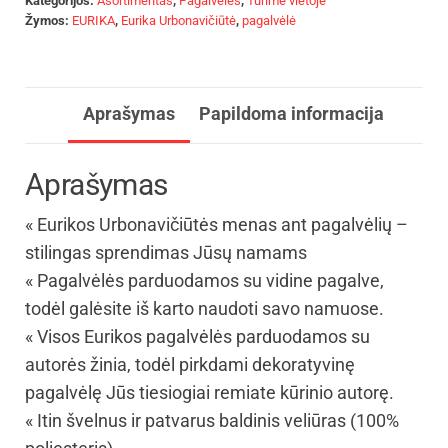
Kategorijos:
Asortimentas
,
Pagalvėlės
,
Turime vietoje
Žymos:
EURIKA
,
Eurika Urbonavičiūtė
,
pagalvėlė
Aprašymas
Papildoma informacija
Aprašymas
« Eurikos Urbonavičiūtės menas ant pagalvėlių –
stilingas sprendimas Jūsų namams
« Pagalvėlės parduodamos su vidine pagalve,
todėl galėsite iš karto naudoti savo namuose.
« Visos Eurikos pagalvėlės parduodamos su
autorės žinia, todėl pirkdami dekoratyvinę
pagalvėlę Jūs tiesiogiai remiate kūrinio autorę.
« Itin švelnus ir patvarus baldinis veliūras (100%