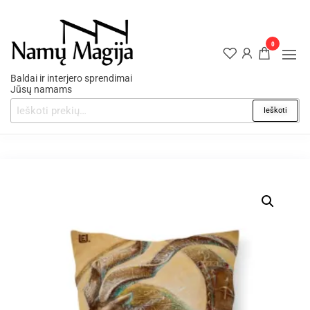
0
Baldai ir interjero sprendimai
Jūsų namams
Ieškoti