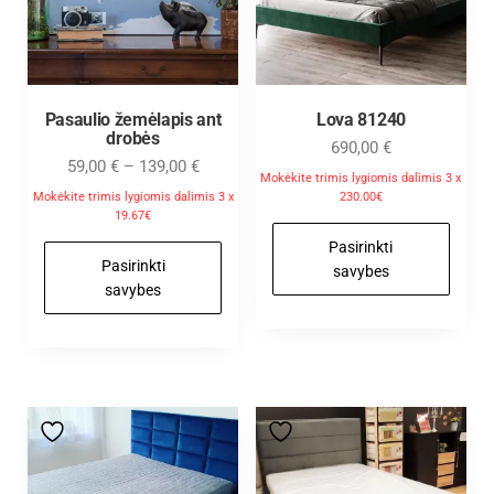
Pasaulio žemėlapis ant
Lova 81240
drobės
690,00
€
59,00
€
–
139,00
€
Mokėkite trimis lygiomis dalimis 3 x
Mokėkite trimis lygiomis dalimis 3 x
230.00€
19.67€
Pasirinkti
Pasirinkti
savybes
savybes