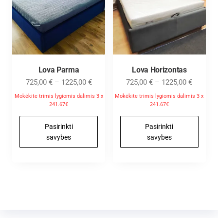
Lova Parma
Lova Horizontas
725,00
€
–
1225,00
€
725,00
€
–
1225,00
€
Mokėkite trimis lygiomis dalimis 3 x
Mokėkite trimis lygiomis dalimis 3 x
241.67€
241.67€
Pasirinkti
Pasirinkti
savybes
savybes