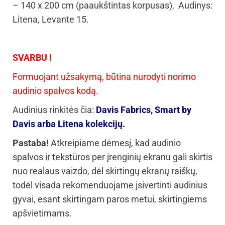
– 140 x 200 cm (paaukštintas korpusas), Audinys:
Litena, Levante 15.
SVARBU !
Formuojant užsakymą, būtina nurodyti norimo
audinio spalvos kodą.
Audinius rinkitės čia:
Davis Fabrics, Smart by
Davis arba Litena kolekcijų.
Pastaba!
Atkreipiame dėmesį, kad audinio
spalvos ir tekstūros per įrenginių ekranu gali skirtis
nuo realaus vaizdo, dėl skirtingų ekranų raiškų,
todėl visada rekomenduojame įsivertinti audinius
gyvai, esant skirtingam paros metui, skirtingiems
apšvietimams.