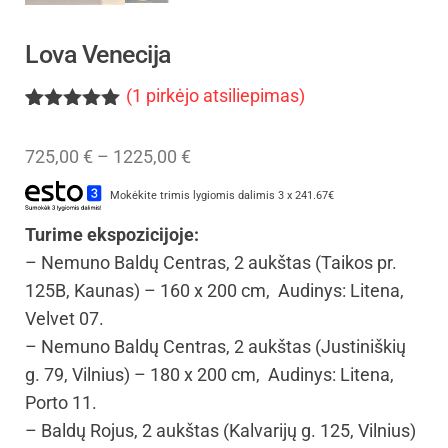
Lova Venecija
(
1
pirkėjo atsiliepimas)
Įvertinimas
1
:
5.00
iš 5
725,00
€
–
1225,00
€
(viso
įvertinimų:
)
Mokėkite trimis lygiomis dalimis 3 x 241.67€
Turime ekspozicijoje:
– Nemuno Baldų Centras, 2 aukštas (Taikos pr.
125B, Kaunas) – 160 x 200 cm, Audinys: Litena,
Velvet 07.
– Nemuno Baldų Centras, 2 aukštas (Justiniškių
g. 79, Vilnius) – 180 x 200 cm, Audinys: Litena,
Porto 11.
– Baldų Rojus, 2 aukštas (Kalvarijų g. 125, Vilnius)