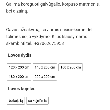
Galima koreguoti galvūgalio, korpuso matmenis,
bei dizainą.
Gavus užsakymą, su Jumis susisieksime dėl
tolimesnio jo vykdymo. Kilus klausymams
skambinti tel.: +37062675953
Lovos dydis
120 x 200 cm
140 x 200 cm
160 x 200 cm
180 x 200 cm
200 x 200 cm
Lovos kojelės
be kojelių
su kojelėmis