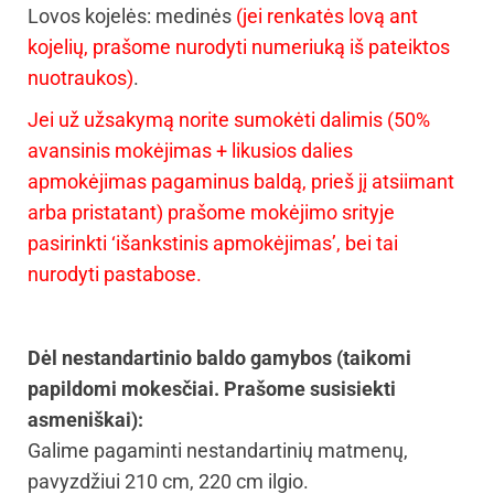
Lovos kojelės: medinės
(jei renkatės lovą ant
kojelių, prašome nurodyti numeriuką iš pateiktos
nuotraukos)
.
Jei už užsakymą norite sumokėti dalimis (50%
avansinis mokėjimas + likusios dalies
apmokėjimas pagaminus baldą, prieš jį atsiimant
arba pristatant) prašome mokėjimo srityje
pasirinkti ‘išankstinis apmokėjimas’, bei tai
nurodyti pastabose.
Dėl nestandartinio baldo gamybos (taikomi
papildomi mokesčiai. Prašome susisiekti
asmeniškai):
Galime pagaminti nestandartinių matmenų,
pavyzdžiui 210 cm, 220 cm ilgio.