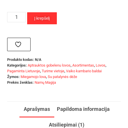
Į krepšelį
Produkto kodas:
N/A
Kategorijos:
Aptrauktos gobelenu lovos
,
Asortimentas
,
Lovos
,
Pagaminta Lietuvoje
,
Turime vietoje
,
Vaiko kambario baldai
Žymos:
Miegamojo lova
,
Su patalynės dėže
Prekės ženklas:
Namų Magija
Aprašymas
Papildoma informacija
Atsiliepimai (1)