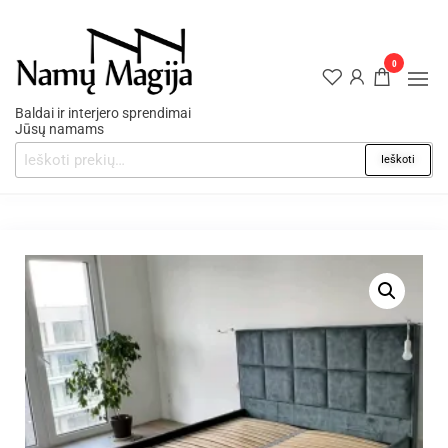
0
Baldai ir interjero sprendimai
Jūsų namams
Ieškoti