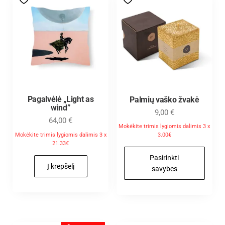
Pagalvėlė „Light as
Palmių vaško žvakė
wind”
9,00
€
64,00
€
Mokėkite trimis lygiomis dalimis 3 x
Mokėkite trimis lygiomis dalimis 3 x
3.00€
21.33€
Pasirinkti
Į krepšelį
savybes