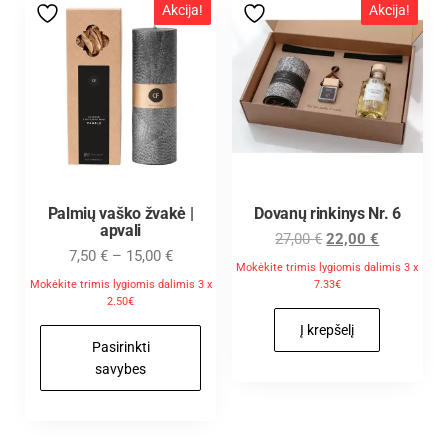
Akcija!
Akcija!
Palmių vaško žvakė |
Dovanų rinkinys Nr. 6
apvali
27,00
€
22,00
€
7,50
€
–
15,00
€
Mokėkite trimis lygiomis dalimis 3 x
Mokėkite trimis lygiomis dalimis 3 x
7.33€
2.50€
Į krepšelį
Pasirinkti
savybes