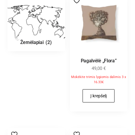
Žemėlapiai
(2)
Pagalvėlė „Flora”
49,00
€
Mokėkite trimis lygiomis dalimis 3 x
16.33€
Į krepšelį