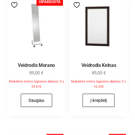
IŠPARDUOTA
Veidrodis Morano
Veidrodis Kelnas
89,00
€
49,00
€
Mokėkite trimis lygiomis dalimis 3 x
Mokėkite trimis lygiomis dalimis 3 x
29.67€
16.33€
Daugiau
Į krepšelį