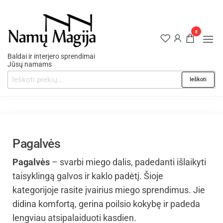
0
Baldai ir interjero sprendimai
Jūsų namams
Ieškoti
Pagalvės
Pagalvės
– svarbi miego dalis, padedanti išlaikyti
taisyklingą galvos ir kaklo padėtį. Šioje
kategorijoje rasite įvairius miego sprendimus. Jie
didina komfortą, gerina poilsio kokybę ir padeda
lengviau atsipalaiduoti kasdien.