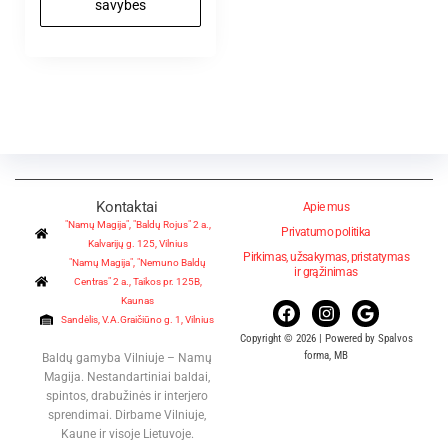
savybes
Kontaktai
Apie mus
"Namų Magija", "Baldų Rojus" 2 a.,
Privatumo politika
Kalvarijų g. 125, Vilnius
Pirkimas, užsakymas, pristatymas
"Namų Magija", "Nemuno Baldų
ir grąžinimas
Centras" 2 a., Taikos pr. 125B,
Kaunas
Sandėlis, V.A.Graičiūno g. 1, Vilnius
Copyright © 2026 | Powered by Spalvos
forma, MB
Baldų gamyba Vilniuje – Namų
Magija. Nestandartiniai baldai,
spintos, drabužinės ir interjero
sprendimai. Dirbame Vilniuje,
Kaune ir visoje Lietuvoje.