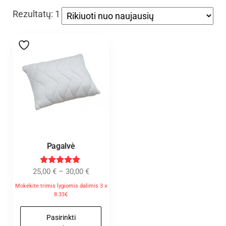
Rezultatų: 1
Pagalvė
Įvertinimas
25,00
€
–
30,00
€
:
5.00
Mokėkite trimis lygiomis dalimis 3 x
iš 5
8.33€
Pasirinkti