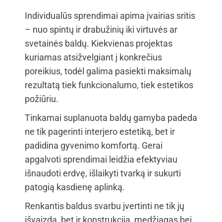
Individualūs sprendimai apima įvairias sritis
– nuo spintų ir drabužinių iki virtuvės ar
svetainės baldų. Kiekvienas projektas
kuriamas atsižvelgiant į konkrečius
poreikius, todėl galima pasiekti maksimalų
rezultatą tiek funkcionalumo, tiek estetikos
požiūriu.
Tinkamai suplanuota baldų gamyba padeda
ne tik pagerinti interjero estetiką, bet ir
padidina gyvenimo komfortą. Gerai
apgalvoti sprendimai leidžia efektyviau
išnaudoti erdvę, išlaikyti tvarką ir sukurti
patogią kasdienę aplinką.
Renkantis baldus svarbu įvertinti ne tik jų
išvaizdą, bet ir konstrukciją, medžiagas bei