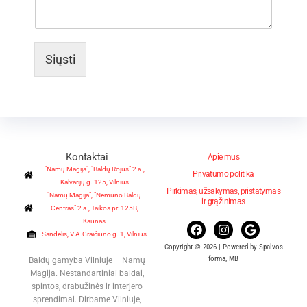
Siųsti
Kontaktai
Apie mus
"Namų Magija", "Baldų Rojus" 2 a.,
Privatumo politika
Kalvarijų g. 125, Vilnius
Pirkimas, užsakymas, pristatymas
"Namų Magija", "Nemuno Baldų
ir grąžinimas
Centras" 2 a., Taikos pr. 125B,
Kaunas
Sandėlis, V.A.Graičiūno g. 1, Vilnius
Copyright © 2026 | Powered by Spalvos
forma, MB
Baldų gamyba Vilniuje – Namų
Magija. Nestandartiniai baldai,
spintos, drabužinės ir interjero
sprendimai. Dirbame Vilniuje,