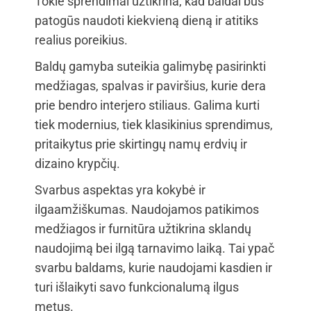
Tokie sprendimai užtikrina, kad baldai bus
patogūs naudoti kiekvieną dieną ir atitiks
realius poreikius.
Baldų gamyba suteikia galimybę pasirinkti
medžiagas, spalvas ir paviršius, kurie dera
prie bendro interjero stiliaus. Galima kurti
tiek modernius, tiek klasikinius sprendimus,
pritaikytus prie skirtingų namų erdvių ir
dizaino krypčių.
Svarbus aspektas yra kokybė ir
ilgaamžiškumas. Naudojamos patikimos
medžiagos ir furnitūra užtikrina sklandų
naudojimą bei ilgą tarnavimo laiką. Tai ypač
svarbu baldams, kurie naudojami kasdien ir
turi išlaikyti savo funkcionalumą ilgus
metus.