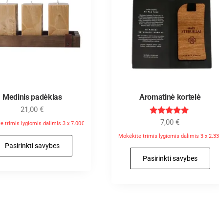
Medinis padėklas
Aromatinė kortelė
21,00
€
Įvertinimas
7,00
€
e trimis lygiomis dalimis 3 x 7.00€
:
5.00
Mokėkite trimis lygiomis dalimis 3 x 2.3
iš 5
Pasirinkti savybes
Pasirinkti savybes