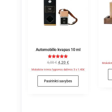
Automobilio kvapas 10 ml
Įvertinimas
6,00
€
4,20
€
Mokėkit
:
5.00
Mokėkite trimis lygiomis dalimis 3 x 1.40€
iš 5
Pasirinkti savybes