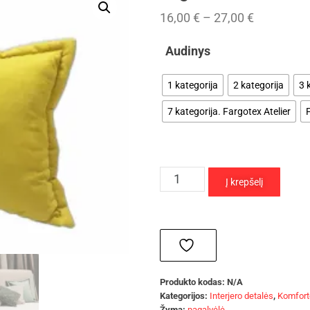
16,00
€
–
27,00
€
Audinys
1 kategorija
2 kategorija
3 
7 kategorija. Fargotex Atelier
F
Į krepšelį
Produkto kodas:
N/A
Kategorijos:
Interjero detalės
,
Komfort
Žyma:
pagalvėlė