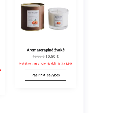
Aromaterapinė žvakė
15,00
€
10,50
€
Mokėkite trimis lygiomis dalimis 3 x 3.50€
3€
Pasirinkti savybes