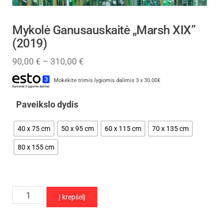
Mykolė Ganusauskaitė „Marsh XIX”
(2019)
90,00
€
–
310,00
€
Mokėkite trimis lygiomis dalimis 3 x 30.00€
Paveikslo dydis
40 x 75 cm
50 x 95 cm
60 x 115 cm
70 x 135 cm
80 x 155 cm
Į krepšelį