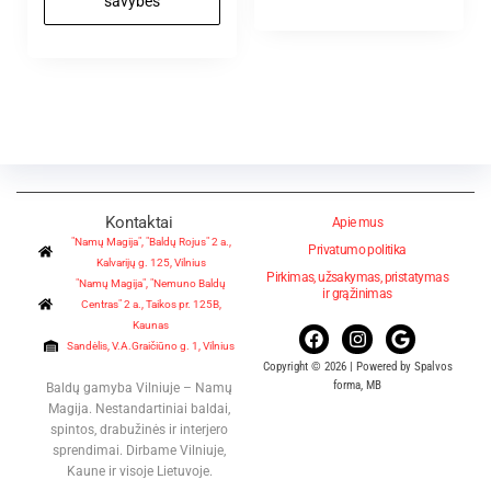
savybes
Kontaktai
Apie mus
"Namų Magija", "Baldų Rojus" 2 a.,
Privatumo politika
Kalvarijų g. 125, Vilnius
Pirkimas, užsakymas, pristatymas
"Namų Magija", "Nemuno Baldų
ir grąžinimas
Centras" 2 a., Taikos pr. 125B,
Kaunas
Sandėlis, V.A.Graičiūno g. 1, Vilnius
Copyright © 2026 | Powered by Spalvos
forma, MB
Baldų gamyba Vilniuje – Namų
Magija. Nestandartiniai baldai,
spintos, drabužinės ir interjero
sprendimai. Dirbame Vilniuje,
Kaune ir visoje Lietuvoje.