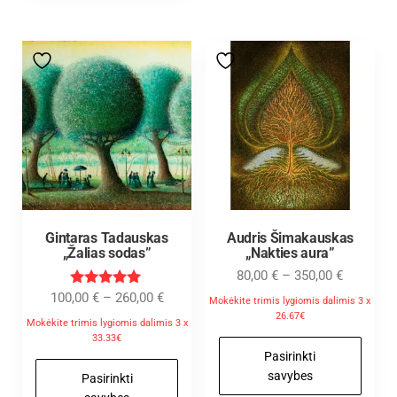
Gintaras Tadauskas
Audris Šimakauskas
„Žalias sodas”
„Nakties aura”
80,00
€
–
350,00
€
Įvertinimas
100,00
€
–
260,00
€
Mokėkite trimis lygiomis dalimis 3 x
:
26.67€
5.00
Mokėkite trimis lygiomis dalimis 3 x
iš 5
33.33€
Pasirinkti
savybes
Pasirinkti