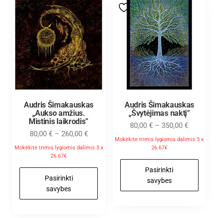
Audris Šimakauskas
Audris Šimakauskas
„Aukso amžius.
„Švytėjimas naktį”
Mistinis laikrodis”
80,00
€
–
350,00
€
80,00
€
–
260,00
€
Mokėkite trimis lygiomis dalimis 3 x
Mokėkite trimis lygiomis dalimis 3 x
26.67€
26.67€
Pasirinkti
Pasirinkti
savybes
savybes