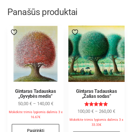
Panašūs produktai
Gintaras Tadauskas
Gintaras Tadauskas
„Gyvybės medis”
„Žalias sodas”
50,00
€
–
140,00
€
Įvertinimas
100,00
€
–
260,00
€
Mokėkite trimis lygiomis dalimis 3 x
:
16.67€
5.00
Mokėkite trimis lygiomis dalimis 3 x
iš 5
33.33€
Pasirinkti