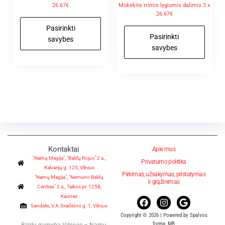
26.67€
Mokėkite trimis lygiomis dalimis 3 x
26.67€
Pasirinkti
Pasirinkti
savybes
savybes
Kontaktai
Apie mus
"Namų Magija", "Baldų Rojus" 2 a.,
Privatumo politika
Kalvarijų g. 125, Vilnius
Pirkimas, užsakymas, pristatymas
"Namų Magija", "Nemuno Baldų
ir grąžinimas
Centras" 2 a., Taikos pr. 125B,
Kaunas
Sandėlis, V.A.Graičiūno g. 1, Vilnius
Copyright © 2026 | Powered by Spalvos
forma, MB