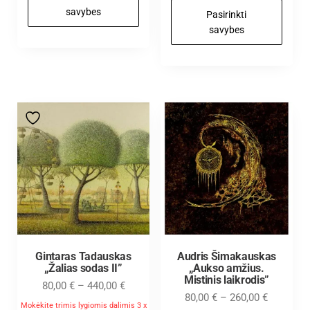
savybes
Pasirinkti
savybes
Gintaras Tadauskas
Audris Šimakauskas
„Žalias sodas II”
„Aukso amžius.
Mistinis laikrodis”
80,00
€
–
440,00
€
80,00
€
–
260,00
€
Mokėkite trimis lygiomis dalimis 3 x