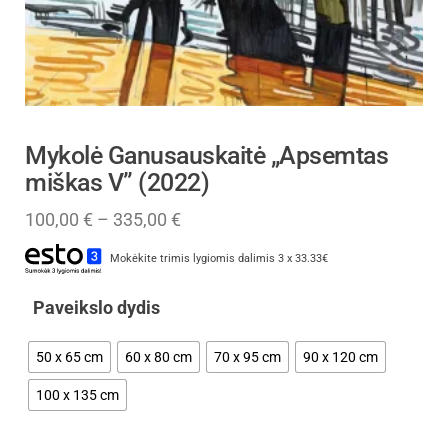
Mykolė Ganusauskaitė „Apsemtas
miškas V” (2022)
100,00
€
–
335,00
€
Mokėkite trimis lygiomis dalimis 3 x 33.33€
Paveikslo dydis
50 x 65 cm
60 x 80 cm
70 x 95 cm
90 x 120 cm
100 x 135 cm