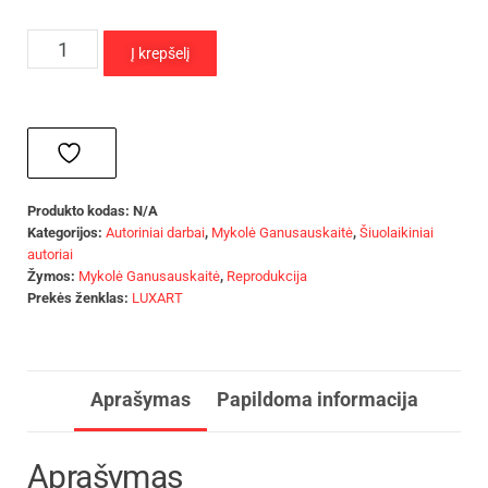
Į krepšelį
Produkto kodas:
N/A
Kategorijos:
Autoriniai darbai
,
Mykolė Ganusauskaitė
,
Šiuolaikiniai
autoriai
Žymos:
Mykolė Ganusauskaitė
,
Reprodukcija
Prekės ženklas:
LUXART
Aprašymas
Papildoma informacija
Aprašymas