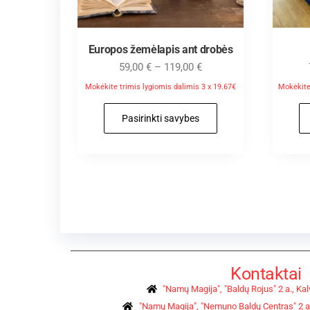
Europos žemėlapis ant drobės
59,00
€
–
119,00
€
Mokėkite trimis lygiomis dalimis 3 x 19.67€
Mokėkite 
Pasirinkti savybes
Kontaktai
"Namų Magija", "Baldų Rojus" 2 a., Kalv
"Namų Magija", "Nemuno Baldų Centras" 2 a.