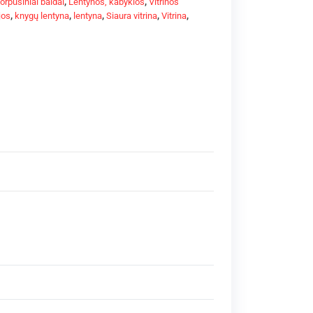
orpusiniai baldai
,
Lentynos, kabyklos
,
Vitrinos
jos
,
knygų lentyna
,
lentyna
,
Siaura vitrina
,
Vitrina
,