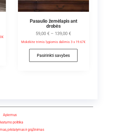
Pasaulio žemėlapis ant
drobės
59,00
€
–
139,00
€
00€
Mokėkite trimis lygiomis dalimis 3 x 19.67€
Pasirinkti savybes
Apie mus
ivatumo politika
mas, pristatymas ir grąžinimas