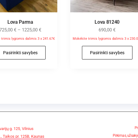
Lova Parma
Lova 81240
725,00
€
–
1225,00
€
690,00
€
trimis lygiomis dalimis 3 x 241.67€
Mokėkite trimis lygiomis dalimis 3 x 230.
Pasirinkti savybes
Pasirinkti savybes
Pr
arijų g. 125, Vilnius
Pirkimas, užsaky
, Taikos pr. 125B, Kaunas