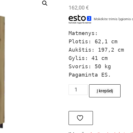
162,00
€
Mokėkite trimis lygiomis 
Matmenys:

Plotis: 62,1 cm

Aukštis: 197,2 cm

Gylis: 41 cm

Svoris: 50 kg

Pagaminta ES.
Į krepšelį