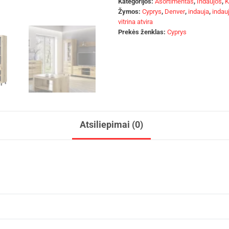
Kategorijos:
Asortimentas
,
Indaujos
,
K
Žymos:
Cyprys
,
Denver
,
indauja
,
indau
vitrina atvira
Prekės ženklas:
Cyprys
Atsiliepimai (0)