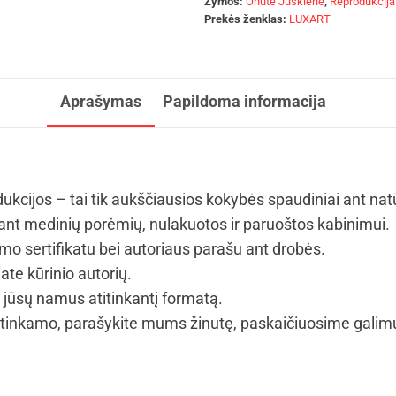
Žymos:
Onutė Juškienė
,
Reprodukcija
Prekės ženklas:
LUXART
Aprašymas
Papildoma informacija
ukcijos – tai tik aukščiausios kokybės spaudiniai ant nat
t medinių porėmių, nulakuotos ir paruoštos kabinimui.
mo sertifikatu bei autoriaus parašu ant drobės.
ate kūrinio autorių.
i jūsų namus atitinkantį formatą.
tinkamo, parašykite mums žinutę, paskaičiuosime galimus