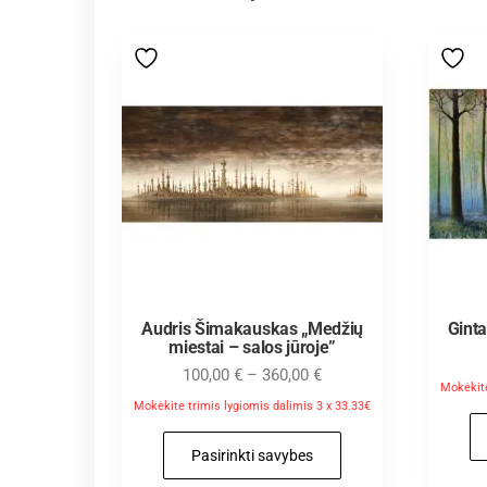
Audris Šimakauskas „Medžių
Gint
miestai – salos jūroje”
100,00
€
–
360,00
€
Mokėkite
Mokėkite trimis lygiomis dalimis 3 x 33.33€
Pasirinkti savybes