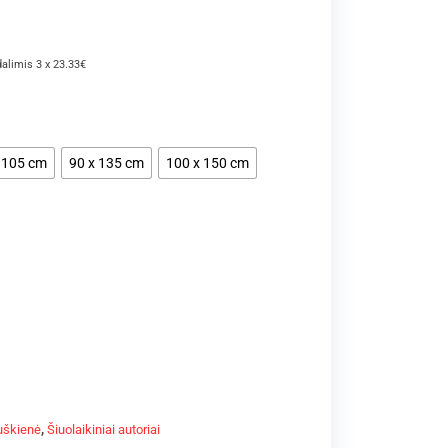
dalimis 3 x 23.33€
 105 cm
90 x 135 cm
100 x 150 cm
uškienė
,
Šiuolaikiniai autoriai