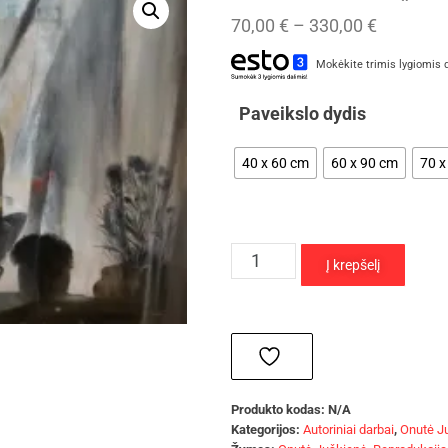
70,00
€
–
330,00
€
Mokėkite trimis lygiomis 
Paveikslo dydis
40 x 60 cm
60 x 90 cm
70 x
Į krepšelį
Produkto kodas:
N/A
Kategorijos:
Autoriniai darbai
,
Onutė J