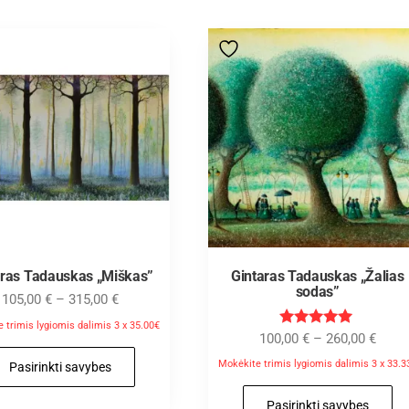
aras Tadauskas „Miškas”
Gintaras Tadauskas „Žalias
sodas”
105,00
€
–
315,00
€
 trimis lygiomis dalimis 3 x 35.00€
Įvertinimas
100,00
€
–
260,00
€
:
5.00
Mokėkite trimis lygiomis dalimis 3 x 33.3
Pasirinkti savybes
iš 5
Pasirinkti savybes