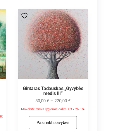
Gintaras Tadauskas „Gyvybės
medis III”
80,00
€
–
220,00
€
Mokėkite trimis lygiomis dalimis 3 x 26.67€
3€
Pasirinkti savybes