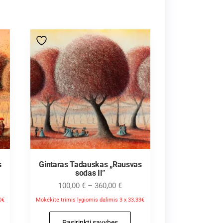
s
Gintaras Tadauskas „Rausvas
sodas II”
100,00
€
–
360,00
€
0€
Mokėkite trimis lygiomis dalimis 3 x 33.33€
Pasirinkti savybes