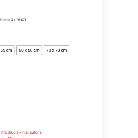
dalimis 3 x 26.67€
 55 cm
60 x 60 cm
70 x 70 cm
 Art
,
Šiuolaikiniai autoriai