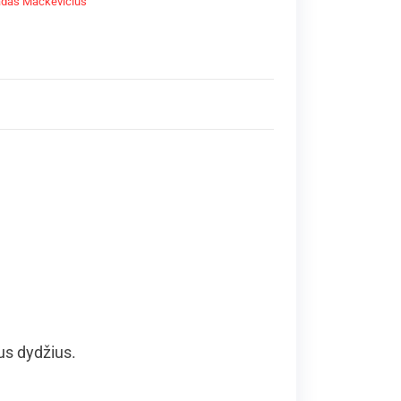
adas Mackevičius
us dydžius.