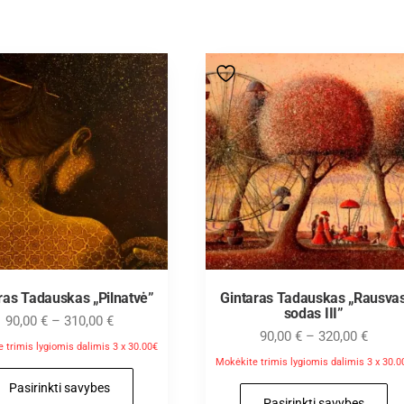
ras Tadauskas „Pilnatvė”
Gintaras Tadauskas „Rausva
sodas III”
90,00
€
–
310,00
€
90,00
€
–
320,00
€
 trimis lygiomis dalimis 3 x 30.00€
Mokėkite trimis lygiomis dalimis 3 x 30.0
Pasirinkti savybes
Pasirinkti savybes