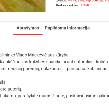
Žymos:
My Face Art
,
Reprodukcija
,
Vl
Prekės ženklas:
LUXART
Aprašymas
Papildoma informacija
dailininko Vlado Mackevičiaus kūrybą.
tik aukščiausios kokybės spaudiniai ant natūralios drobės.
t medinių porėmių, nulakuotos ir paruoštos kabinimui.
ašą.
iate autorių.
tinkamo, parašykite mums žinutę, paskaičiuosime galim