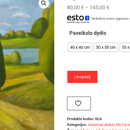
80,00
€
–
145,00
€
Mokėkite trimis lygiomis 
Paveikslo dydis
40 x 40 cm
50 x 50 cm
55 x
Į krepšelį
Produkto kodas:
N/A
Kategorijos:
Autoriniai darbai
,
My Face