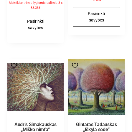
30.00€
5.00
Mokėkite trimis lygiomis dalimis 3 x
iš 5
33.33€
Pasirinkti
savybes
Pasirinkti
savybes
Audris Šimakauskas
Gintaras Tadauskas
„Miško nimfa”
„Iškyla sode”