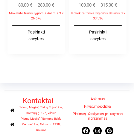
80,00
€
–
280,00
€
100,00
€
–
315,00
€
Mokėkite trimis lygiomis dalimis 3 x
Mokėkite trimis lygiomis dalimis 3 x
26.67€
33.33€
Pasirinkti
Pasirinkti
savybes
savybes
Kontaktai
Apie mus
Privatumo politika
"Namų Magija", "Baldų Rojus" 2 a.,
Kalvarijų g. 125, Vilnius
Pirkimas, užsakymas, pristatymas
ir grąžinimas
"Namų Magija", "Nemuno Baldų
Centras" 2 a., Taikos pr. 125B,
Kaunas