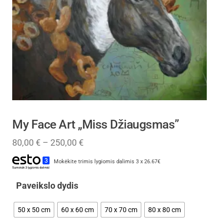
My Face Art „Miss Džiaugsmas”
80,00
€
–
250,00
€
Mokėkite trimis lygiomis dalimis 3 x 26.67€
Paveikslo dydis
50 x 50 cm
60 x 60 cm
70 x 70 cm
80 x 80 cm