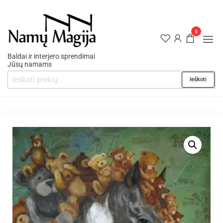
0
Baldai ir interjero sprendimai
Jūsų namams
Ieškoti