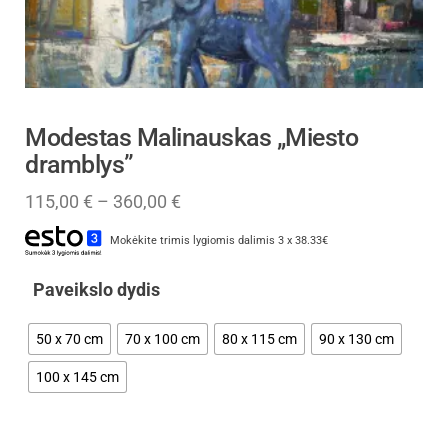
Modestas Malinauskas „Miesto
dramblys”
115,00
€
–
360,00
€
Mokėkite trimis lygiomis dalimis 3 x 38.33€
Paveikslo dydis
50 x 70 cm
70 x 100 cm
80 x 115 cm
90 x 130 cm
100 x 145 cm