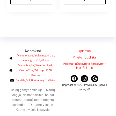
Kontaktai
Apie mus
"Namų Magija", "Baldų Rojus" 2 a.,
Privatumo politika
Kalvarijų g. 125, Vilnius
Pirkimas, užsakymas, pristatymas
"Namų Magija", "Nemuno Baldų
ir grąžinimas
Centras" 2 a., Taikos pr. 125B,
Kaunas
Sandėlis, V.A.Graičiūno g. 1, Vilnius
Copyright © 2026 | Powered by Spalvos
forma, MB
Baldų gamyba Vilniuje – Namų
Magija. Nestandartiniai baldai,
spintos, drabužinės ir interjero
sprendimai. Dirbame Vilniuje,
Kaune ir visoje Lietuvoje.