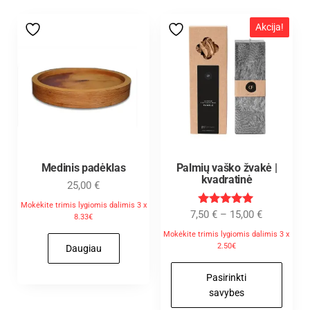
Akcija!
Medinis padėklas
Palmių vaško žvakė |
kvadratinė
25,00
€
Mokėkite trimis lygiomis dalimis 3 x
Įvertinimas
7,50
€
–
15,00
€
8.33€
:
5.00
Mokėkite trimis lygiomis dalimis 3 x
iš 5
2.50€
Daugiau
Pasirinkti
savybes