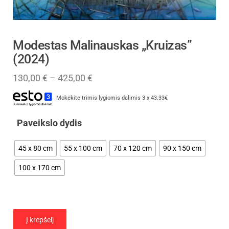
Modestas Malinauskas „Kruizas”
(2024)
130,00
€
–
425,00
€
Mokėkite trimis lygiomis dalimis 3 x 43.33€
Paveikslo dydis
45 x 80 cm
55 x 100 cm
70 x 120 cm
90 x 150 cm
100 x 170 cm
Į krepšelį