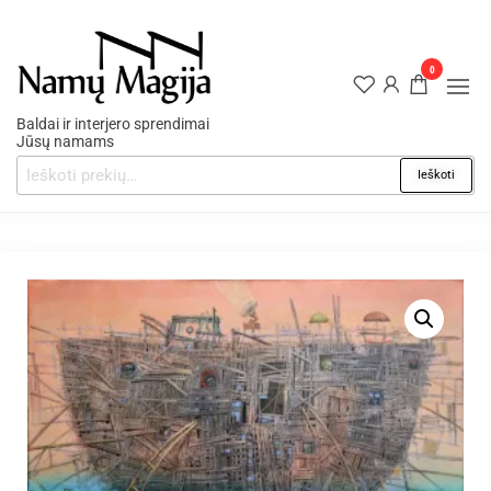
0
Baldai ir interjero sprendimai
Jūsų namams
Ieškoti