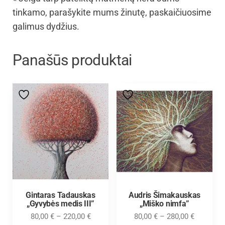
tinkamo, parašykite mums žinutę, paskaičiuosime
galimus dydžius.
Panašūs produktai
Gintaras Tadauskas
Audris Šimakauskas
„Gyvybės medis III”
„Miško nimfa”
80,00
€
–
220,00
€
80,00
€
–
280,00
€