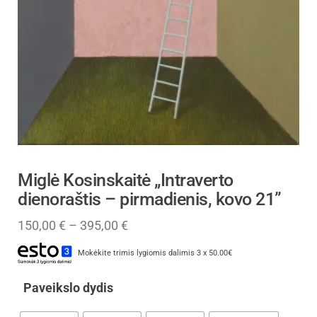
Miglė Kosinskaitė „Intraverto
dienoraštis – pirmadienis, kovo 21”
150,00
€
–
395,00
€
Mokėkite trimis lygiomis dalimis 3 x 50.00€
Paveikslo dydis