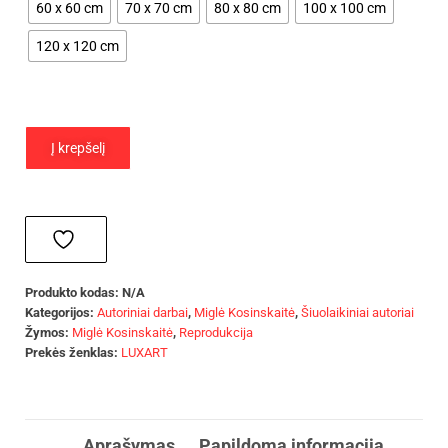
60 x 60 cm
70 x 70 cm
80 x 80 cm
100 x 100 cm
120 x 120 cm
Į krepšelį
Produkto kodas:
N/A
Kategorijos:
Autoriniai darbai
,
Miglė Kosinskaitė
,
Šiuolaikiniai autoriai
Žymos:
Miglė Kosinskaitė
,
Reprodukcija
Prekės ženklas:
LUXART
Aprašymas
Papildoma informacija