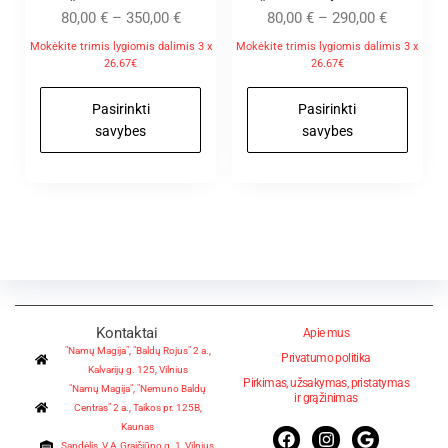
80,00
€
–
350,00
€
80,00
€
–
290,00
€
Mokėkite trimis lygiomis dalimis 3 x
Mokėkite trimis lygiomis dalimis 3 x
26.67€
26.67€
Pasirinkti
Pasirinkti
savybes
savybes
Kontaktai
Apie mus
"Namų Magija", "Baldų Rojus" 2 a.,
Privatumo politika
Kalvarijų g. 125, Vilnius
Pirkimas, užsakymas, pristatymas
"Namų Magija", "Nemuno Baldų
ir grąžinimas
Centras" 2 a., Taikos pr. 125B,
Kaunas
Sandėlis, V.A.Graičiūno g. 1, Vilnius