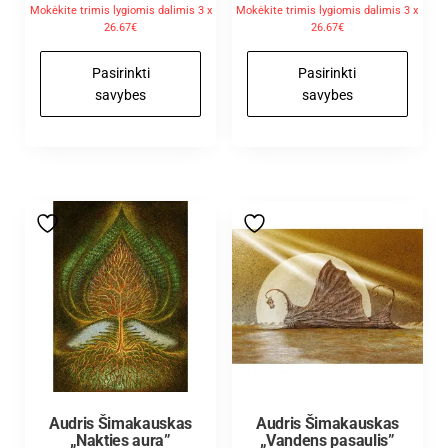
Mokėkite trimis lygiomis dalimis 3 x
Mokėkite trimis lygiomis dalimis 3 x
26.67€
26.67€
Pasirinkti
Pasirinkti
savybes
savybes
Audris Šimakauskas
Audris Šimakauskas
„Nakties aura”
„Vandens pasaulis”