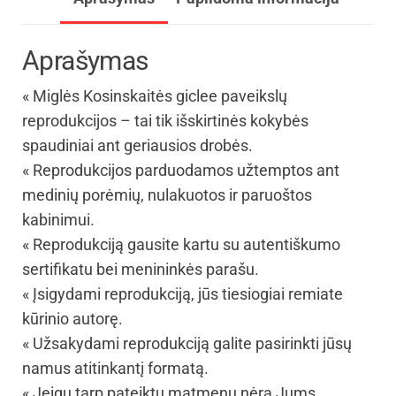
Aprašymas
« Miglės Kosinskaitės giclee paveikslų
reprodukcijos – tai tik išskirtinės kokybės
spaudiniai ant geriausios drobės.
« Reprodukcijos parduodamos užtemptos ant
medinių porėmių, nulakuotos ir paruoštos
kabinimui.
« Reprodukciją gausite kartu su autentiškumo
sertifikatu bei menininkės parašu.
« Įsigydami reprodukciją, jūs tiesiogiai remiate
kūrinio autorę.
« Užsakydami reprodukciją galite pasirinkti jūsų
namus atitinkantį formatą.
« Jeigu tarp pateiktų matmenų nėra Jums