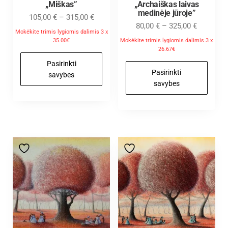
„Miškas”
„Archaiškas laivas
medinėje jūroje”
105,00
€
–
315,00
€
80,00
€
–
325,00
€
Mokėkite trimis lygiomis dalimis 3 x
35.00€
Mokėkite trimis lygiomis dalimis 3 x
26.67€
Pasirinkti
Pasirinkti
savybes
savybes