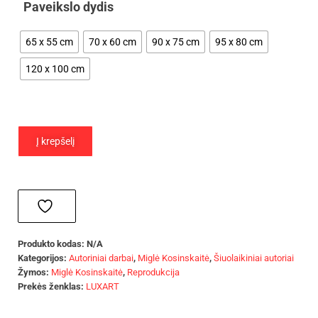
Paveikslo dydis
65 x 55 cm
70 x 60 cm
90 x 75 cm
95 x 80 cm
120 x 100 cm
Į krepšelį
Produkto kodas:
N/A
Kategorijos:
Autoriniai darbai
,
Miglė Kosinskaitė
,
Šiuolaikiniai autoriai
Žymos:
Miglė Kosinskaitė
,
Reprodukcija
Prekės ženklas:
LUXART