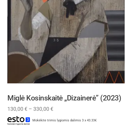
Miglė Kosinskaitė „Dizainerė” (2023)
130,00
€
–
330,00
€
Mokėkite trimis lygiomis dalimis 3 x 43.33€