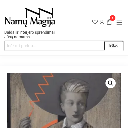
0
Baldai ir interjero sprendimai
Jūsų namams
Ieškoti