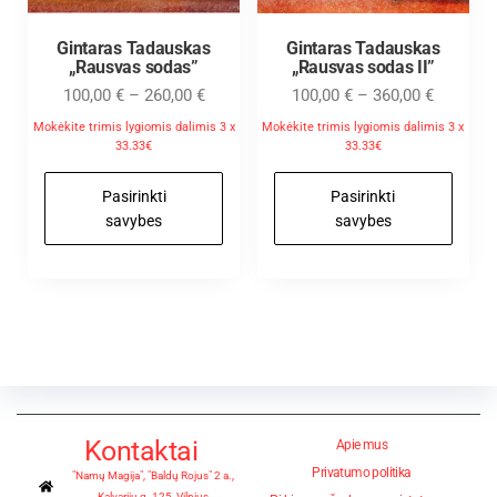
Gintaras Tadauskas
Gintaras Tadauskas
„Rausvas sodas”
„Rausvas sodas II”
100,00
€
–
260,00
€
100,00
€
–
360,00
€
Mokėkite trimis lygiomis dalimis 3 x
Mokėkite trimis lygiomis dalimis 3 x
33.33€
33.33€
Pasirinkti
Pasirinkti
savybes
savybes
Kontaktai
Apie mus
Privatumo politika
"Namų Magija", "Baldų Rojus" 2 a.,
Kalvarijų g. 125, Vilnius