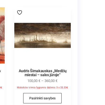
s
Audris Šimakauskas „Medžių
miestai – salos jūroje”
100,00
€
–
360,00
€
3€
Mokėkite trimis lygiomis dalimis 3 x 33.33€
Pasirinkti savybes