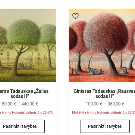
taras Tadauskas „Žalias
Gintaras Tadauskas „Rausva
sodas II”
sodas II”
80,00
€
–
440,00
€
100,00
€
–
360,00
€
 trimis lygiomis dalimis 3 x 26.67€
Mokėkite trimis lygiomis dalimis 3 x 33.3
Pasirinkti savybes
Pasirinkti savybes