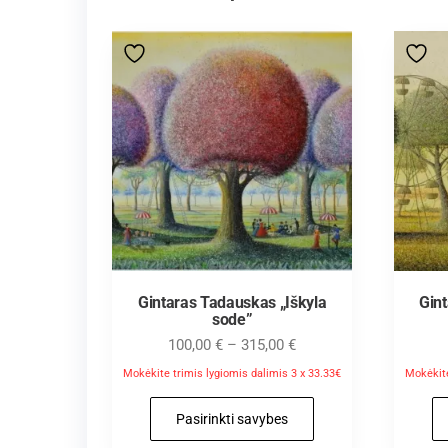
Gintaras Tadauskas „Iškyla
Gin
sode”
100,00
€
–
315,00
€
Mokėkite trimis lygiomis dalimis 3 x 33.33€
Mokėkite
Pasirinkti savybes