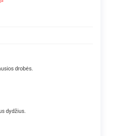
ja
iausios drobės.
us dydžius.