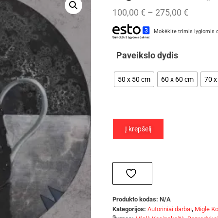
100,00
€
–
275,00
€
Mokėkite trimis lygiomis 
Paveikslo dydis
50 x 50 cm
60 x 60 cm
70 x
Į krepšelį
Produkto kodas:
N/A
Kategorijos:
Autoriniai darbai
,
Miglė Ko