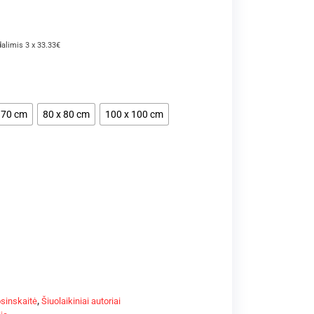
dalimis 3 x 33.33€
 70 cm
80 x 80 cm
100 x 100 cm
sinskaitė
,
Šiuolaikiniai autoriai