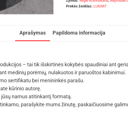
Žymos:
Miglė Kosinskaitė
,
Reprodukci
Prekės ženklas:
LUXART
Aprašymas
Papildoma informacija
odukcijos – tai tik išskirtinės kokybės spaudiniai ant ger
t medinių porėmių, nulakuotos ir paruoštos kabinimui.
umo sertifikatu bei menininkės parašu.
iate kūrinio autorę.
i jūsų namus atitinkantį formatą.
tinkamo, parašykite mums žinutę, paskaičiuosime galim