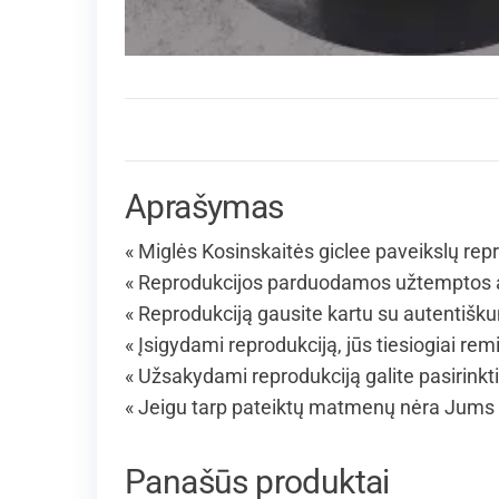
Aprašymas
« Miglės Kosinskaitės giclee paveikslų repr
« Reprodukcijos parduodamos užtemptos an
« Reprodukciją gausite kartu su autentišk
« Įsigydami reprodukciją, jūs tiesiogiai rem
« Užsakydami reprodukciją galite pasirinkt
« Jeigu tarp pateiktų matmenų nėra Jums 
Panašūs produktai