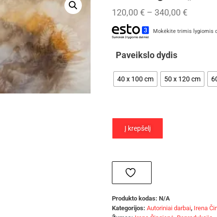
120,00
€
–
340,00
€
Mokėkite trimis lygiomis 
Paveikslo dydis
40 x 100 cm
50 x 120 cm
6
Į krepšelį
Produkto kodas:
N/A
Kategorijos:
Autoriniai darbai
,
Irena Či