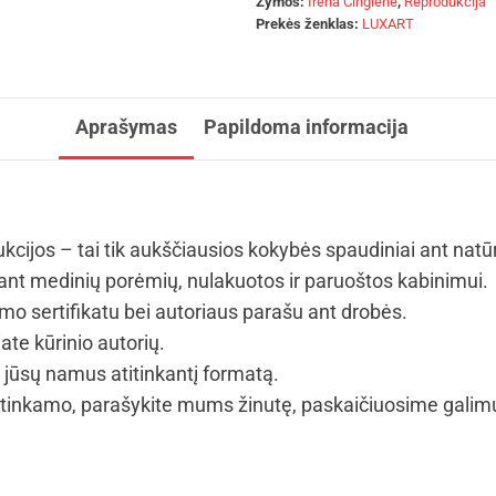
Žymos:
Irena Čingienė
,
Reprodukcija
Prekės ženklas:
LUXART
Aprašymas
Papildoma informacija
kcijos – tai tik aukščiausios kokybės spaudiniai ant natū
t medinių porėmių, nulakuotos ir paruoštos kabinimui.
mo sertifikatu bei autoriaus parašu ant drobės.
ate kūrinio autorių.
i jūsų namus atitinkantį formatą.
tinkamo, parašykite mums žinutę, paskaičiuosime galimus