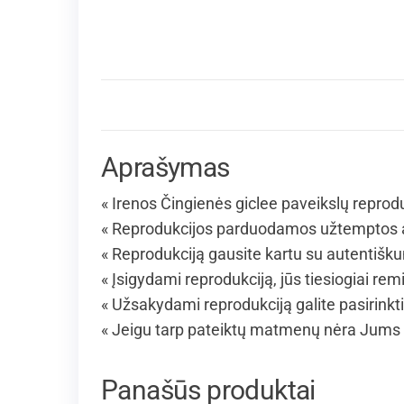
Aprašymas
« Irenos Čingienės giclee paveikslų reprodu
« Reprodukcijos parduodamos užtemptos an
« Reprodukciją gausite kartu su autentišku
« Įsigydami reprodukciją, jūs tiesiogiai remi
« Užsakydami reprodukciją galite pasirinkt
« Jeigu tarp pateiktų matmenų nėra Jums 
Panašūs produktai