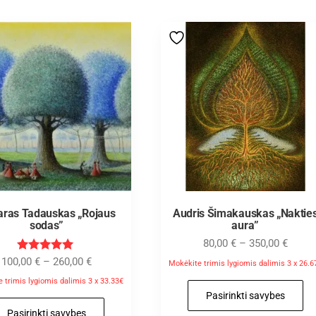
aras Tadauskas „Rojaus
Audris Šimakauskas „Naktie
sodas”
aura”
80,00
€
–
350,00
€
Įvertinimas
100,00
€
–
260,00
€
Mokėkite trimis lygiomis dalimis 3 x 26.6
:
5.00
 trimis lygiomis dalimis 3 x 33.33€
iš 5
Pasirinkti savybes
Pasirinkti savybes