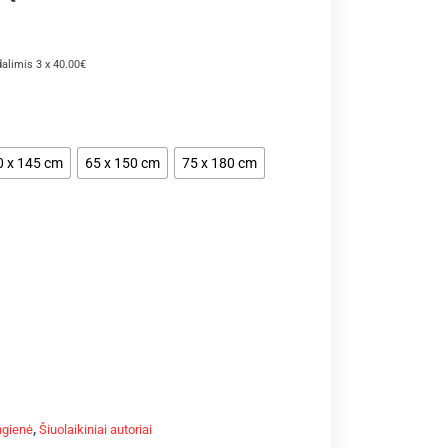
dalimis 3 x 40.00€
0 x 145 cm
65 x 150 cm
75 x 180 cm
ngienė
,
Šiuolaikiniai autoriai