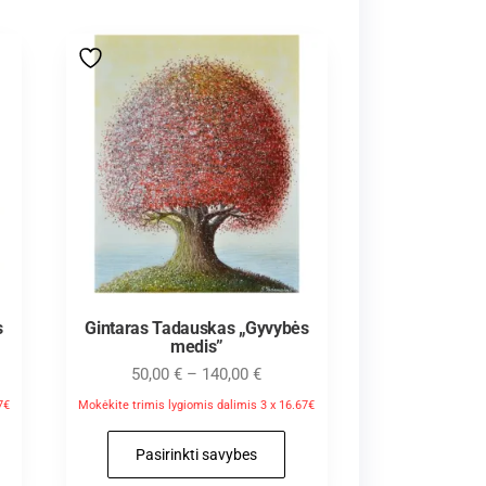
s
Gintaras Tadauskas „Gyvybės
medis”
50,00
€
–
140,00
€
7€
Mokėkite trimis lygiomis dalimis 3 x 16.67€
Pasirinkti savybes