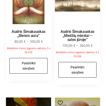
Audris Šimakauskas
Audris Šimakauskas
„Dienos aura”
„Medžių miestai –
salos jūroje”
80,00
€
–
350,00
€
100,00
€
–
360,00
€
Mokėkite trimis lygiomis dalimis 3 x
26.67€
Mokėkite trimis lygiomis dalimis 3 x
33.33€
Pasirinkti
Pasirinkti
savybes
savybes