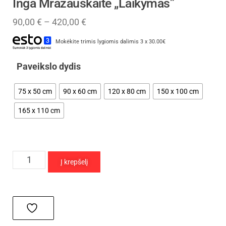
Inga Mrazauskaitė „Laikymas”
90,00
€
–
420,00
€
Mokėkite trimis lygiomis dalimis 3 x 30.00€
Paveikslo dydis
75 x 50 cm
90 x 60 cm
120 x 80 cm
150 x 100 cm
165 x 110 cm
Į krepšelį