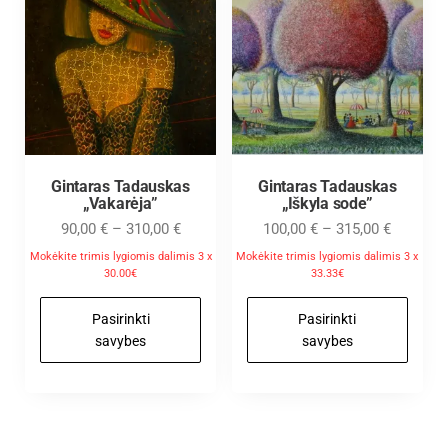
Gintaras Tadauskas
Gintaras Tadauskas
„Vakarėja”
„Iškyla sode”
90,00
€
–
310,00
€
100,00
€
–
315,00
€
Mokėkite trimis lygiomis dalimis 3 x
Mokėkite trimis lygiomis dalimis 3 x
30.00€
33.33€
Pasirinkti
Pasirinkti
savybes
savybes