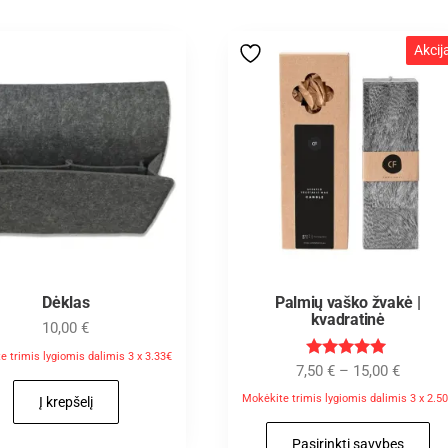
Akcij
Dėklas
Palmių vaško žvakė |
kvadratinė
10,00
€
e trimis lygiomis dalimis 3 x 3.33€
Įvertinimas
7,50
€
–
15,00
€
:
5.00
Mokėkite trimis lygiomis dalimis 3 x 2.5
Į krepšelį
iš 5
Pasirinkti savybes