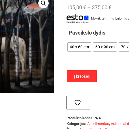
105,00
€
–
375,00
€
Mokėkite trimis lygiomis 
Paveikslo dydis
40 x 60 cm
60 x 90 cm
70 x
Į krepšelį
Produkto kodas:
N/A
Kategorijos:
Asortimentas
,
Autoriniai 