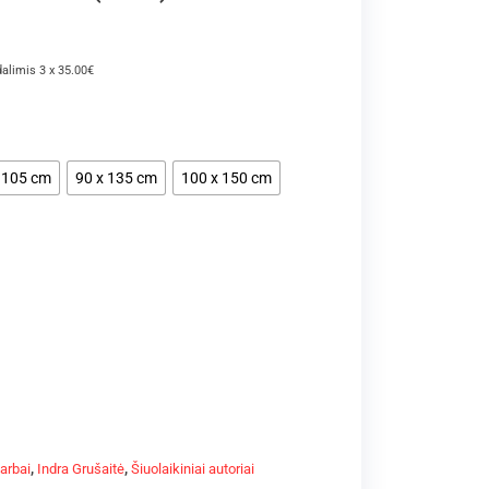
dalimis 3 x 35.00€
 105 cm
90 x 135 cm
100 x 150 cm
darbai
,
Indra Grušaitė
,
Šiuolaikiniai autoriai