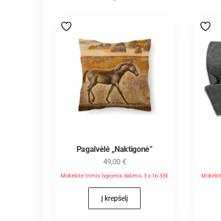
Pagalvėlė „Naktigonė”
49,00
€
Mokėkite trimis lygiomis dalimis 3 x 16.33€
Mokėkit
Į krepšelį