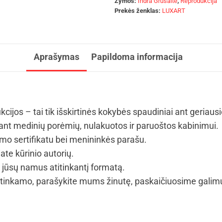
Žymos:
Indra Grušaitė
,
Reprodukcija
Prekės ženklas:
LUXART
Aprašymas
Papildoma informacija
kcijos – tai tik išskirtinės kokybės spaudiniai ant geriaus
t medinių porėmių, nulakuotos ir paruoštos kabinimui.
umo sertifikatu bei menininkės parašu.
ate kūrinio autorių.
i jūsų namus atitinkantį formatą.
tinkamo, parašykite mums žinutę, paskaičiuosime galimus