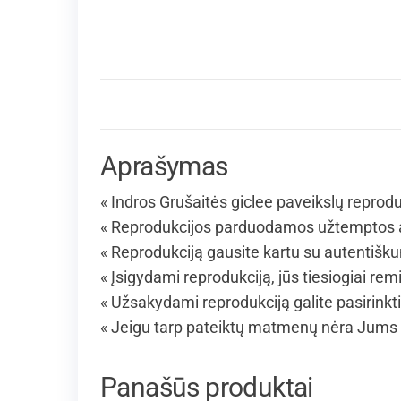
Aprašymas
« Indros Grušaitės giclee paveikslų reprodu
« Reprodukcijos parduodamos užtemptos an
« Reprodukciją gausite kartu su autentišk
« Įsigydami reprodukciją, jūs tiesiogiai remi
« Užsakydami reprodukciją galite pasirinkt
« Jeigu tarp pateiktų matmenų nėra Jums 
Panašūs produktai