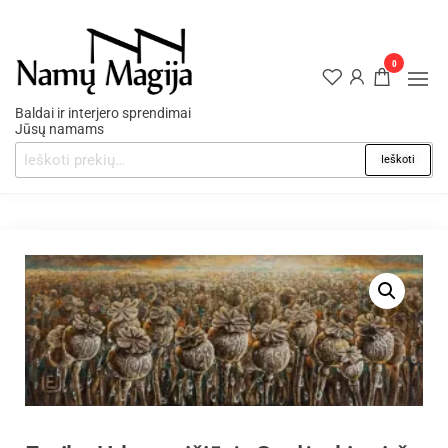
0
Baldai ir interjero sprendimai
Jūsų namams
Ieškoti