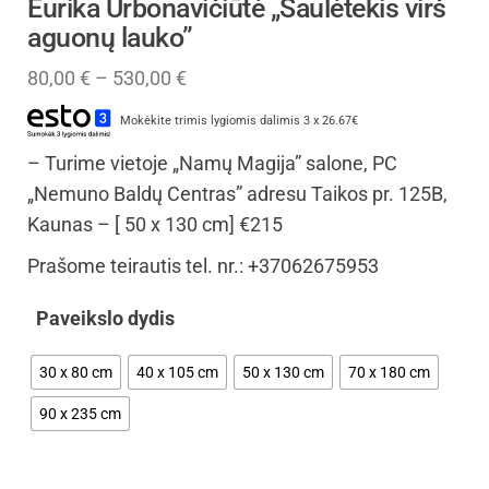
Eurika Urbonavičiūtė „Saulėtekis virš
aguonų lauko”
80,00
€
–
530,00
€
Mokėkite trimis lygiomis dalimis 3 x 26.67€
– Turime vietoje „Namų Magija” salone, PC
„Nemuno Baldų Centras” adresu Taikos pr. 125B,
Kaunas – [ 50 x 130 cm] €215
Prašome teirautis tel. nr.: +37062675953
Paveikslo dydis
30 x 80 cm
40 x 105 cm
50 x 130 cm
70 x 180 cm
90 x 235 cm