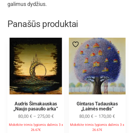
galimus dydžius.
Panašūs produktai
Audris Šimakauskas
Gintaras Tadauskas
„Naujo pasaulio arka”
„Laimės medis”
80,00
€
–
275,00
€
80,00
€
–
170,00
€
Mokėkite trimis lygiomis dalimis 3 x
Mokėkite trimis lygiomis dalimis 3 x
26.67€
26.67€