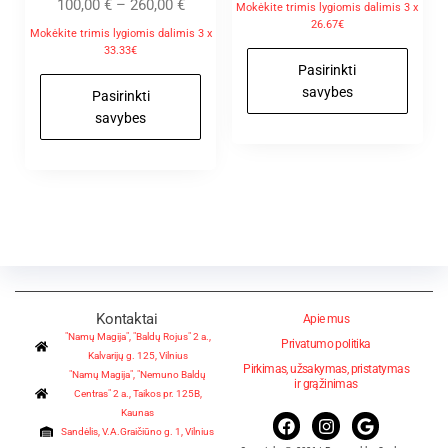
Įvertinimas
100,00
€
–
260,00
€
Mokėkite trimis lygiomis dalimis 3 x
:
26.67€
5.00
Mokėkite trimis lygiomis dalimis 3 x
iš 5
33.33€
Pasirinkti
savybes
Pasirinkti
savybes
Kontaktai
Apie mus
"Namų Magija", "Baldų Rojus" 2 a.,
Privatumo politika
Kalvarijų g. 125, Vilnius
Pirkimas, užsakymas, pristatymas
"Namų Magija", "Nemuno Baldų
ir grąžinimas
Centras" 2 a., Taikos pr. 125B,
Kaunas
Sandėlis, V.A.Graičiūno g. 1, Vilnius