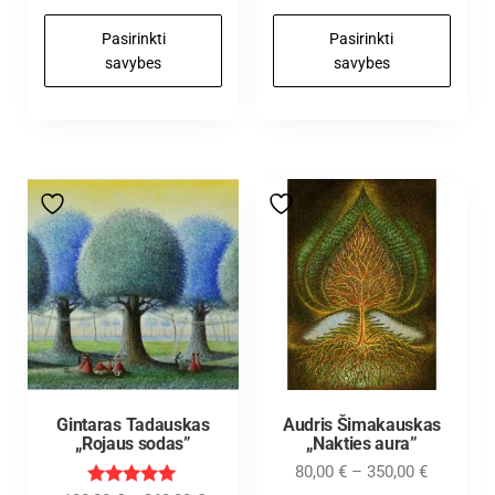
Pasirinkti
Pasirinkti
savybes
savybes
Gintaras Tadauskas
Audris Šimakauskas
„Rojaus sodas”
„Nakties aura”
80,00
€
–
350,00
€