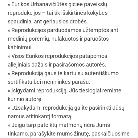
« Eurikos Urbanavičiūtės giclee paveikslų
reprodukcijos – tai tik išskirtinės kokybės
spaudiniai ant geriausios drobės.
« Reprodukcijos parduodamos užtemptos ant
medinių porėmių, nulakuotos ir paruoštos
kabinimui.
« Visos Eurikos reprodukcijos patapomos
aliejiniais dažais ir pasirašomos autorės.
« Reprodukciją gausite kartu su autentiškumo
sertifikatu bei menininkės parašu.
« Įsigydami reprodukciją, Jūs tiesiogiai remiate
kūrinio autorę.
« Užsakydami reprodukciją galite pasirinkti Jūsų
namus atitinkantį formatą.
« Jeigu tarp pateiktų matmenų nėra Jums
tinkamo, parašykite mums žinutę, paskaičiuosime