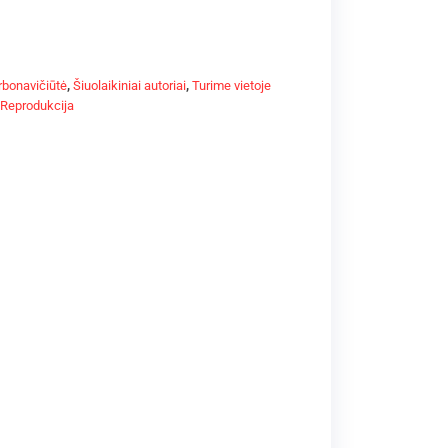
rbonavičiūtė
,
Šiuolaikiniai autoriai
,
Turime vietoje
Reprodukcija