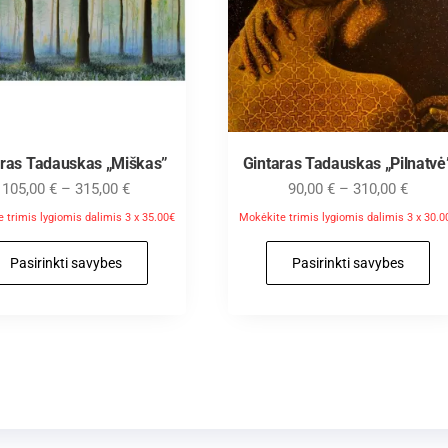
aras Tadauskas „Miškas”
Gintaras Tadauskas „Pilnatvė
105,00
€
–
315,00
€
90,00
€
–
310,00
€
 trimis lygiomis dalimis 3 x 35.00€
Mokėkite trimis lygiomis dalimis 3 x 30.0
Pasirinkti savybes
Pasirinkti savybes