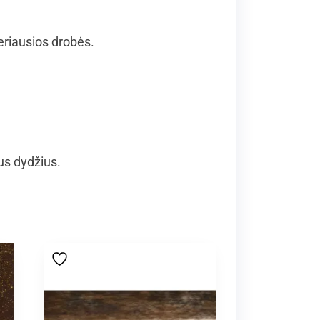
geriausios drobės.
us dydžius.