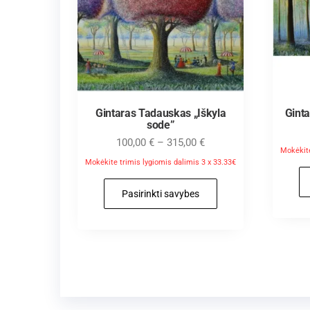
Gintaras Tadauskas „Iškyla
Gint
sode”
100,00
€
–
315,00
€
Mokėkite
Mokėkite trimis lygiomis dalimis 3 x 33.33€
Pasirinkti savybes