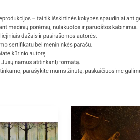
eprodukcijos – tai tik išskirtinės kokybės spaudiniai ant 
t medinių porėmių, nulakuotos ir paruoštos kabinimui.
iejiniais dažais ir pasirašomos autorės.
umo sertifikatu bei menininkės parašu.
iate kūrinio autorę.
i Jūsų namus atitinkantį formatą.
tinkamo, parašykite mums žinutę, paskaičiuosime galim