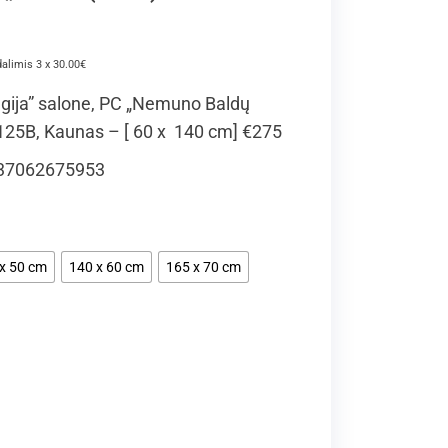
dalimis 3 x 30.00€
gija” salone, PC „Nemuno Baldų
 125B, Kaunas – [ 60 x 140 cm] €275
: +37062675953
x 50 cm
140 x 60 cm
165 x 70 cm