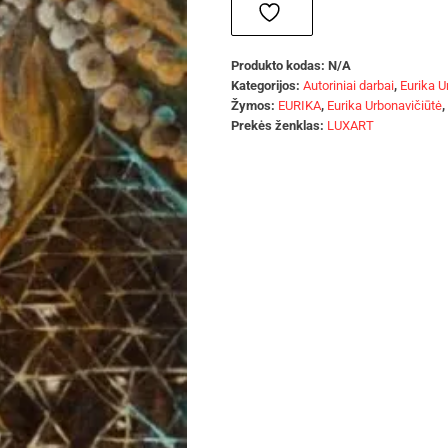
Produkto kodas:
N/A
Kategorijos:
Autoriniai darbai
,
Eurika U
Žymos:
EURIKA
,
Eurika Urbonavičiūtė
,
Prekės ženklas:
LUXART