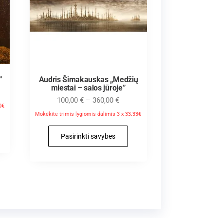
”
Audris Šimakauskas „Medžių
miestai – salos jūroje”
100,00
€
–
360,00
€
0€
Mokėkite trimis lygiomis dalimis 3 x 33.33€
Pasirinkti savybes