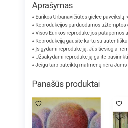
Aprašymas
« Eurikos Urbanavičiūtės giclee paveikslų r
« Reprodukcijos parduodamos užtemptos an
« Visos Eurikos reprodukcijos patapomos al
« Reprodukciją gausite kartu su autentišk
« Įsigydami reprodukciją, Jūs tiesiogiai rem
« Užsakydami reprodukciją galite pasirinkt
« Jeigu tarp pateiktų matmenų nėra Jums 
Panašūs produktai