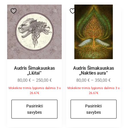
Audris Šimakauskas
Audris Šimakauskas
„Liūtai”
„Nakties aura”
80,00
€
–
250,00
€
80,00
€
–
350,00
€
Mokėkite trimis lygiomis dalimis 3 x
Mokėkite trimis lygiomis dalimis 3 x
26.67€
26.67€
Pasirinkti
Pasirinkti
savybes
savybes