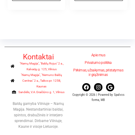
Kontaktai
Apie mus
Privatumo politika
"Namų Magija", "Baldų Rojus" 2 a.,
Kalvarijų g. 125, Vilnius
Pirkimas, užsakymas, pristatymas
ir grąžinimas
"Namų Magija", "Nemuno Baldų
Centras" 2 a., Taikos pr. 125B,
Kaunas
Sandėlis, V.A.Graičiūno g. 1, Vilnius
Copyright © 2026 | Powered by Spalvos
forma, MB
Baldų gamyba Vilniuje – Namų
Magija. Nestandartiniai baldai,
spintos, drabužinės ir interjero
sprendimai. Dirbame Vilniuje,
Kaune ir visoje Lietuvoje.