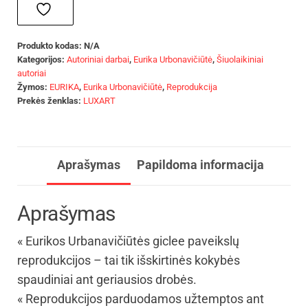
Produkto kodas:
N/A
Kategorijos:
Autoriniai darbai
,
Eurika Urbonavičiūtė
,
Šiuolaikiniai
autoriai
Žymos:
EURIKA
,
Eurika Urbonavičiūtė
,
Reprodukcija
Prekės ženklas:
LUXART
Aprašymas
Papildoma informacija
Aprašymas
« Eurikos Urbanavičiūtės giclee paveikslų
reprodukcijos – tai tik išskirtinės kokybės
spaudiniai ant geriausios drobės.
« Reprodukcijos parduodamos užtemptos ant