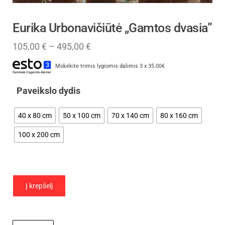
Eurika Urbonavičiūtė „Gamtos dvasia”
105,00
€
–
495,00
€
Mokėkite trimis lygiomis dalimis 3 x 35.00€
Paveikslo dydis
40 x 80 cm
50 x 100 cm
70 x 140 cm
80 x 160 cm
100 x 200 cm
Į krepšelį