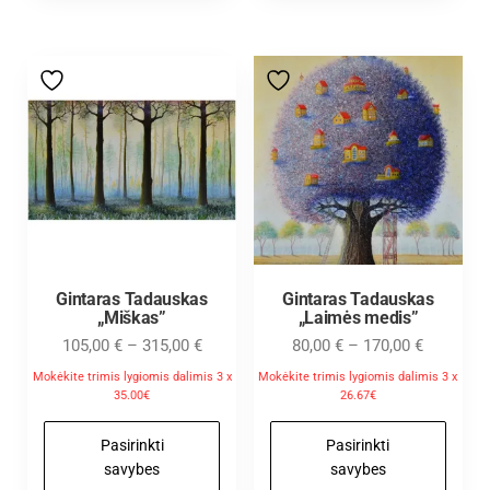
Gintaras Tadauskas
Gintaras Tadauskas
„Miškas”
„Laimės medis”
105,00
€
–
315,00
€
80,00
€
–
170,00
€
Mokėkite trimis lygiomis dalimis 3 x
Mokėkite trimis lygiomis dalimis 3 x
35.00€
26.67€
Pasirinkti
Pasirinkti
savybes
savybes