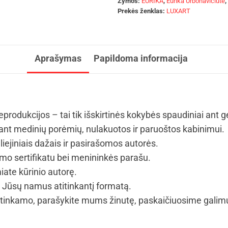
Žymos:
EURIKA
,
Eurika Urbonavičiūtė
,
Prekės ženklas:
LUXART
Aprašymas
Papildoma informacija
eprodukcijos – tai tik išskirtinės kokybės spaudiniai ant 
t medinių porėmių, nulakuotos ir paruoštos kabinimui.
iejiniais dažais ir pasirašomos autorės.
umo sertifikatu bei menininkės parašu.
iate kūrinio autorę.
i Jūsų namus atitinkantį formatą.
tinkamo, parašykite mums žinutę, paskaičiuosime galim