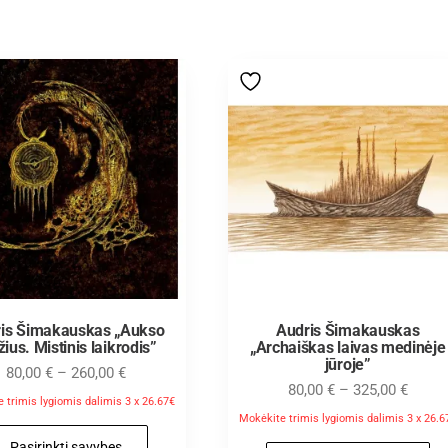
is Šimakauskas „Aukso
Audris Šimakauskas
ius. Mistinis laikrodis”
„Archaiškas laivas medinėje
jūroje”
80,00
€
–
260,00
€
80,00
€
–
325,00
€
 trimis lygiomis dalimis 3 x 26.67€
Mokėkite trimis lygiomis dalimis 3 x 26.6
Pasirinkti savybes