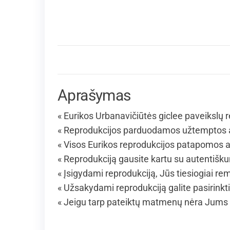
Aprašymas
« Eurikos Urbanavičiūtės giclee paveikslų r
« Reprodukcijos parduodamos užtemptos an
« Visos Eurikos reprodukcijos patapomos al
« Reprodukciją gausite kartu su autentišk
« Įsigydami reprodukciją, Jūs tiesiogiai rem
« Užsakydami reprodukciją galite pasirinkt
« Jeigu tarp pateiktų matmenų nėra Jums 