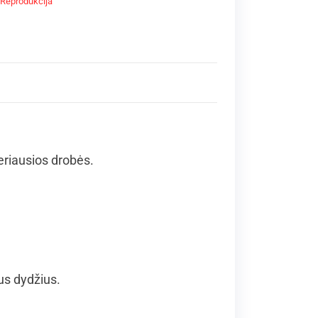
Reprodukcija
geriausios drobės.
us dydžius.