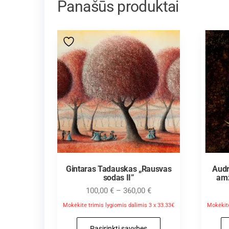
Panašūs produktai
Gintaras Tadauskas „Rausvas
Audr
sodas II”
amž
100,00
€
–
360,00
€
Mokėkite trimis lygiomis dalimis 3 x 33.33€
Mokėkite
Pasirinkti savybes