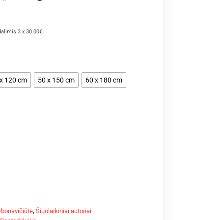
dalimis 3 x 30.00€
 x 120 cm
50 x 150 cm
60 x 180 cm
rbonavičiūtė
,
Šiuolaikiniai autoriai