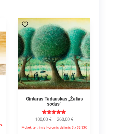
Gintaras Tadauskas „Žalias
sodas”
Įvertinimas
100,00
€
–
260,00
€
:
7€
5.00
Mokėkite trimis lygiomis dalimis 3 x 33.33€
iš 5