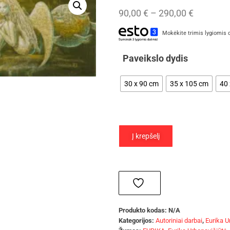
90,00
€
–
290,00
€
Mokėkite trimis lygiomis 
Paveikslo dydis
30 x 90 cm
35 x 105 cm
40
Į krepšelį
Produkto kodas:
N/A
Kategorijos:
Autoriniai darbai
,
Eurika U