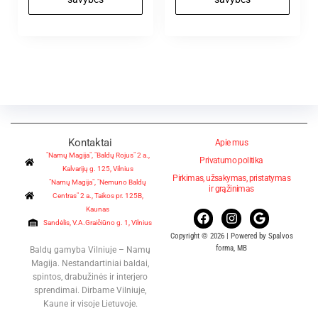
Kontaktai
Apie mus
"Namų Magija", "Baldų Rojus" 2 a.,
Privatumo politika
Kalvarijų g. 125, Vilnius
Pirkimas, užsakymas, pristatymas
"Namų Magija", "Nemuno Baldų
ir grąžinimas
Centras" 2 a., Taikos pr. 125B,
Kaunas
Sandėlis, V.A.Graičiūno g. 1, Vilnius
Copyright © 2026 | Powered by Spalvos
forma, MB
Baldų gamyba Vilniuje – Namų
Magija. Nestandartiniai baldai,
spintos, drabužinės ir interjero
sprendimai. Dirbame Vilniuje,
Kaune ir visoje Lietuvoje.