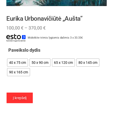
Eurika Urbonavičiūtė „Aušta”
100,00
€
–
370,00
€
Mokėkite trimis lygiomis dalimis 3 x 33.33€
Paveikslo dydis
40 x 75 cm
50 x 90 cm
65 x 120 cm
80 x 145 cm
90 x 165 cm
Į krepšelį