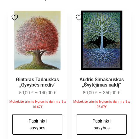
Gintaras Tadauskas
Audris Šimakauskas
„Gyvybės medis”
„Švytėjimas naktį”
50,00
€
–
140,00
€
80,00
€
–
350,00
€
Mokėkite trimis lygiomis dalimis 3 x
Mokėkite trimis lygiomis dalimis 3 x
16.67€
26.67€
Pasirinkti
Pasirinkti
savybes
savybes