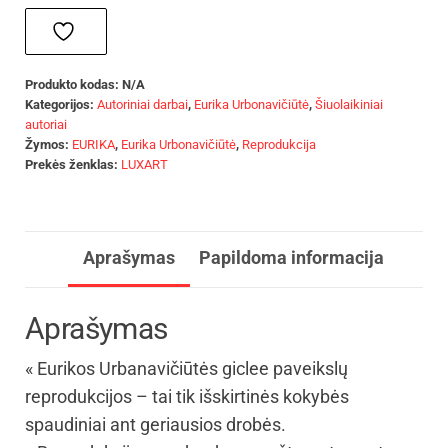
Produkto kodas:
N/A
Kategorijos:
Autoriniai darbai
,
Eurika Urbonavičiūtė
,
Šiuolaikiniai
autoriai
Žymos:
EURIKA
,
Eurika Urbonavičiūtė
,
Reprodukcija
Prekės ženklas:
LUXART
Aprašymas
Papildoma informacija
Aprašymas
« Eurikos Urbanavičiūtės giclee paveikslų
reprodukcijos – tai tik išskirtinės kokybės
spaudiniai ant geriausios drobės.