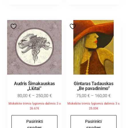
Audris Šimakauskas
Gintaras Tadauskas
„Liūtai”
„Be pavadinimo”
80,00
€
–
250,00
€
75,00
€
–
160,00
€
Mokėkite trimis lygiomis dalimis 3 x
Mokėkite trimis lygiomis dalimis 3 x
26.67€
25.00€
Pasirinkti
Pasirinkti
savybes
savybes