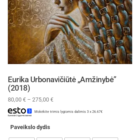
Eurika Urbonavičiūtė „Amžinybė”
(2018)
80,00
€
–
275,00
€
Mokėkite trimis lygiomis dalimis 3 x 26.67€
Paveikslo dydis