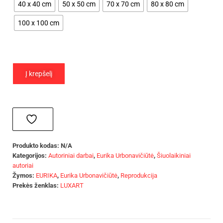
40 x 40 cm
50 x 50 cm
70 x 70 cm
80 x 80 cm
100 x 100 cm
Į krepšelį
Produkto kodas:
N/A
Kategorijos:
Autoriniai darbai
,
Eurika Urbonavičiūtė
,
Šiuolaikiniai
autoriai
Žymos:
EURIKA
,
Eurika Urbonavičiūtė
,
Reprodukcija
Prekės ženklas:
LUXART