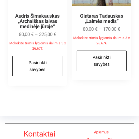
Audris Šimakauskas
Gintaras Tadauskas
„Archaiškas laivas
„Laimės medis”
medinėje jūroje”
80,00
€
–
170,00
€
80,00
€
–
325,00
€
Mokėkite trimis lygiomis dalimis 3 x
Mokėkite trimis lygiomis dalimis 3 x
26.67€
26.67€
Pasirinkti
Pasirinkti
savybes
savybes
Kontaktai
Apie mus