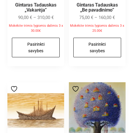
Gintaras Tadauskas
Gintaras Tadauskas
„Vakarėja”
„Be pavadinimo”
90,00
€
–
310,00
€
75,00
€
–
160,00
€
Mokėkite trimis lygiomis dalimis 3 x
Mokėkite trimis lygiomis dalimis 3 x
30.00€
25.00€
Pasirinkti
Pasirinkti
savybes
savybes