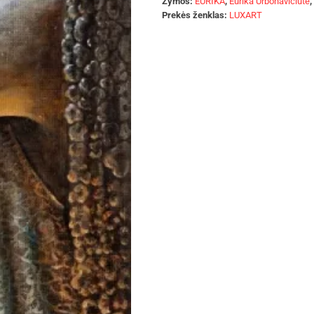
Žymos:
EURIKA
,
Eurika Urbonavičiūtė
,
Prekės ženklas:
LUXART