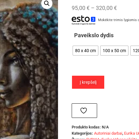
95,00
€
–
320,00
€
Mokėkite trimis lygiomis 
Paveikslo dydis
80 x 40 cm
100 x 50 cm
12
Į krepšelį
Produkto kodas:
N/A
Kategorijos:
Autoriniai darbai
,
Eurika U