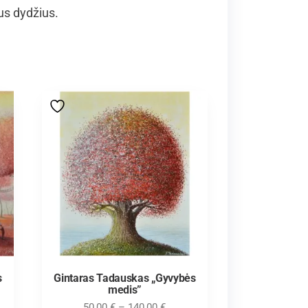
us dydžius.
s
Gintaras Tadauskas „Gyvybės
medis”
50,00
€
–
140,00
€