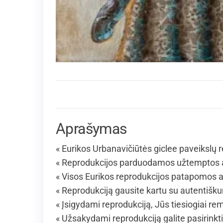
Aprašymas
« Eurikos Urbanavičiūtės giclee paveikslų r
« Reprodukcijos parduodamos užtemptos an
« Visos Eurikos reprodukcijos patapomos al
« Reprodukciją gausite kartu su autentišk
« Įsigydami reprodukciją, Jūs tiesiogiai rem
« Užsakydami reprodukciją galite pasirinkt