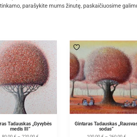
tinkamo, parašykite mums žinutę, paskaičiuosime galim
aras Tadauskas „Gyvybės
Gintaras Tadauskas „Rausva
medis III”
sodas”
80,00
€
–
220,00
€
100,00
€
–
260,00
€