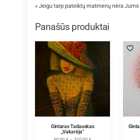
« Jeigu tarp pateiktų matmenų nėra Jums 
Panašūs produktai
Gintaras Tadauskas
Gint
„Vakarėja”
90,00
€
–
310,00
€