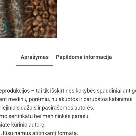
Aprašymas
Papildoma informacija
eprodukcijos – tai tik išskirtinės kokybės spaudiniai ant 
t medinių porėmių, nulakuotos ir paruoštos kabinimui.
iejiniais dažais ir pasirašomos autorės.
umo sertifikatu bei menininkės parašu.
iate kūrinio autorę.
i Jūsų namus atitinkantį formatą.