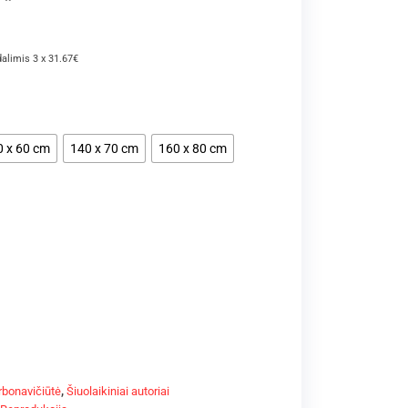
dalimis 3 x 31.67€
0 x 60 cm
140 x 70 cm
160 x 80 cm
rbonavičiūtė
,
Šiuolaikiniai autoriai