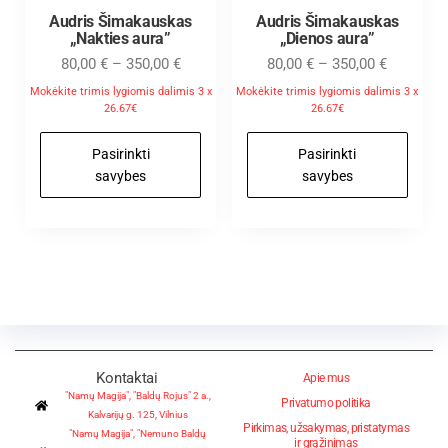
Audris Šimakauskas
Audris Šimakauskas
„Nakties aura”
„Dienos aura”
80,00
€
–
350,00
€
80,00
€
–
350,00
€
Mokėkite trimis lygiomis dalimis 3 x
Mokėkite trimis lygiomis dalimis 3 x
26.67€
26.67€
Pasirinkti
Pasirinkti
savybes
savybes
Kontaktai
Apie mus
"Namų Magija", "Baldų Rojus" 2 a.,
Privatumo politika
Kalvarijų g. 125, Vilnius
Pirkimas, užsakymas, pristatymas
"Namų Magija", "Nemuno Baldų
ir grąžinimas