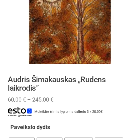
Audris Šimakauskas „Rudens
laikrodis”
60,00
€
–
245,00
€
Mokėkite trimis lygiomis dalimis 3 x 20.00€
Paveikslo dydis