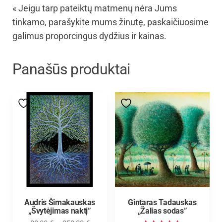
« Jeigu tarp pateiktų matmenų nėra Jums
tinkamo, parašykite mums žinutę, paskaičiuosime
galimus proporcingus dydžius ir kainas.
Panašūs produktai
Audris Šimakauskas
Gintaras Tadauskas
„Švytėjimas naktį”
„Žalias sodas”