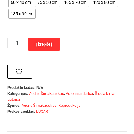
60 x 40 cm
75 x 50 cm
105 x 70 cm
120 x 80 cm
135 x 90 cm
Į krepšelį
Produkto kodas:
N/A
Kategorijos:
Audris Šimakauskas
,
Autoriniai darbai
,
Šiuolaikiniai
autoriai
Žymos:
Audris Šimakauskas
,
Reprodukcija
Prekės ženklas:
LUXART