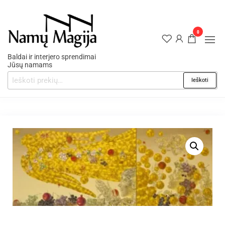
0
Baldai ir interjero sprendimai
Jūsų namams
Ieškoti