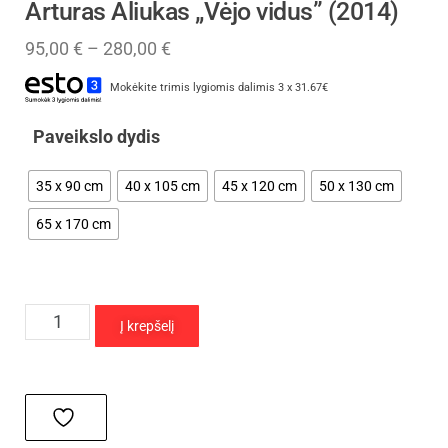
Arturas Aliukas „Vėjo vidus” (2014)
95,00
€
–
280,00
€
Mokėkite trimis lygiomis dalimis 3 x 31.67€
Paveikslo dydis
35 x 90 cm
40 x 105 cm
45 x 120 cm
50 x 130 cm
65 x 170 cm
Į krepšelį