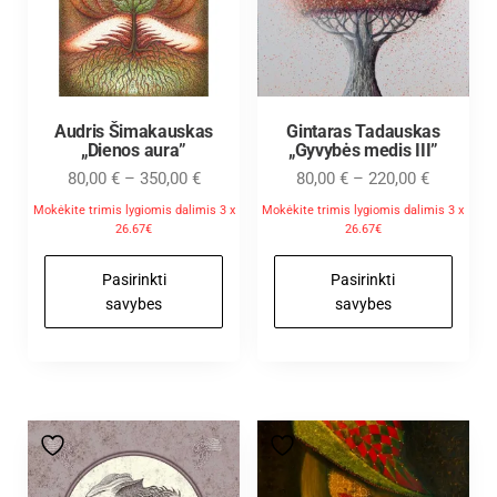
Audris Šimakauskas
Gintaras Tadauskas
„Dienos aura”
„Gyvybės medis III”
80,00
€
–
350,00
€
80,00
€
–
220,00
€
Mokėkite trimis lygiomis dalimis 3 x
Mokėkite trimis lygiomis dalimis 3 x
26.67€
26.67€
Pasirinkti
Pasirinkti
savybes
savybes