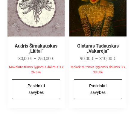
Audris Šimakauskas
Gintaras Tadauskas
„Liūtai”
„Vakarėja”
80,00
€
–
250,00
€
90,00
€
–
310,00
€
Mokėkite trimis lygiomis dalimis 3 x
Mokėkite trimis lygiomis dalimis 3 x
26.67€
30.00€
Pasirinkti
Pasirinkti
savybes
savybes