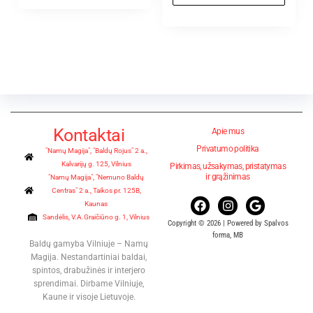
Kontaktai
Apie mus
Privatumo politika
"Namų Magija", "Baldų Rojus" 2 a.,
Kalvarijų g. 125, Vilnius
Pirkimas, užsakymas, pristatymas
ir grąžinimas
"Namų Magija", "Nemuno Baldų
Centras" 2 a., Taikos pr. 125B,
Kaunas
Sandėlis, V.A.Graičiūno g. 1, Vilnius
Copyright © 2026 | Powered by Spalvos
forma, MB
Baldų gamyba Vilniuje – Namų
Magija. Nestandartiniai baldai,
spintos, drabužinės ir interjero
sprendimai. Dirbame Vilniuje,
Kaune ir visoje Lietuvoje.