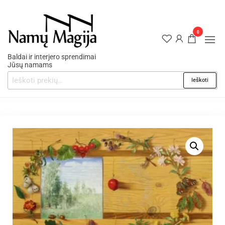
0
Baldai ir interjero sprendimai
Jūsų namams
Ieškoti