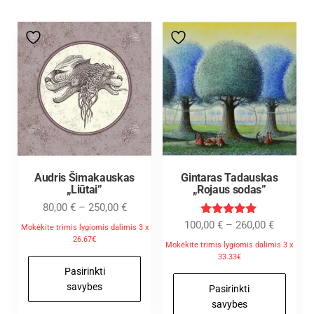
Audris Šimakauskas
Gintaras Tadauskas
„Liūtai”
„Rojaus sodas”
80,00
€
–
250,00
€
Įvertinimas
100,00
€
–
260,00
€
Mokėkite trimis lygiomis dalimis 3 x
:
26.67€
5.00
Mokėkite trimis lygiomis dalimis 3 x
iš 5
33.33€
Pasirinkti
savybes
Pasirinkti
savybes