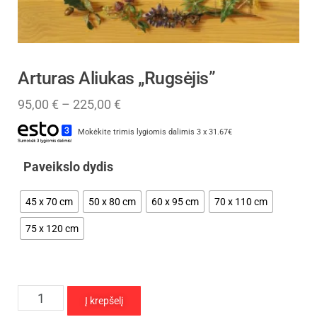
Arturas Aliukas „Rugsėjis”
95,00
€
–
225,00
€
Mokėkite trimis lygiomis dalimis 3 x 31.67€
Paveikslo dydis
45 x 70 cm
50 x 80 cm
60 x 95 cm
70 x 110 cm
75 x 120 cm
Į krepšelį