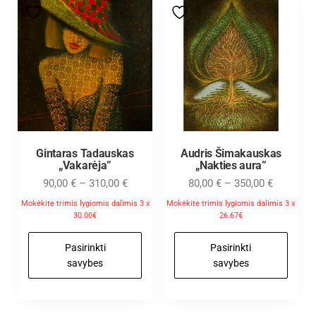
Gintaras Tadauskas
Audris Šimakauskas
„Vakarėja”
„Nakties aura”
90,00
€
–
310,00
€
80,00
€
–
350,00
€
Mokėkite trimis lygiomis dalimis 3 x
Mokėkite trimis lygiomis dalimis 3 x
30.00€
26.67€
Pasirinkti
Pasirinkti
savybes
savybes