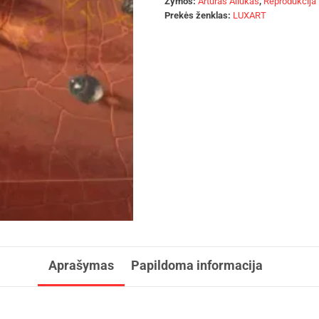
Žymos:
Arturas Aliukas
,
Reprodukcija
Prekės ženklas:
LUXART
Aprašymas
Papildoma informacija