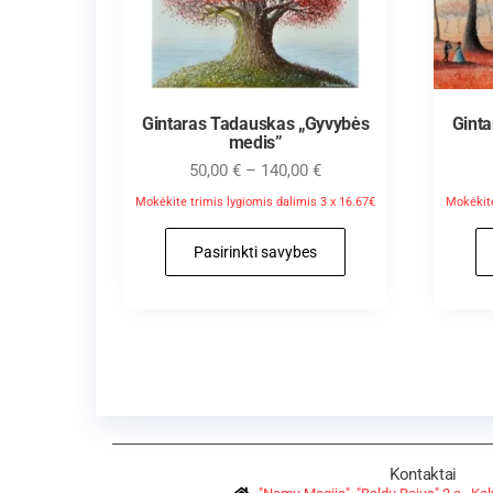
Gintaras Tadauskas „Gyvybės
Gint
medis”
50,00
€
–
140,00
€
Mokėkite trimis lygiomis dalimis 3 x 16.67€
Mokėkite
Pasirinkti savybes
Kontaktai