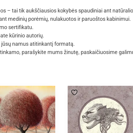
jos – tai tik aukščiausios kokybės spaudiniai ant natūrali
t medinių porėmių, nulakuotos ir paruoštos kabinimui.
mo sertifikatu.
ate kūrinio autorių.
i jūsų namus atitinkantį formatą.
tinkamo, parašykite mums žinutę, paskaičiuosime galimus