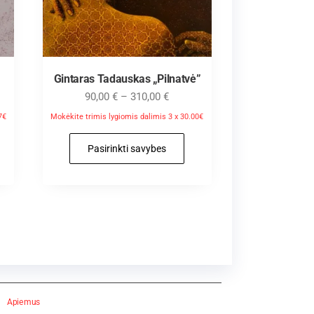
Gintaras Tadauskas „Pilnatvė”
90,00
€
–
310,00
€
7€
Mokėkite trimis lygiomis dalimis 3 x 30.00€
Pasirinkti savybes
Apie mus