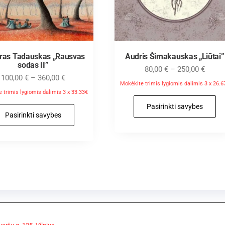
aras Tadauskas „Rausvas
Audris Šimakauskas „Liūtai”
sodas II”
80,00
€
–
250,00
€
100,00
€
–
360,00
€
Mokėkite trimis lygiomis dalimis 3 x 26.6
 trimis lygiomis dalimis 3 x 33.33€
Pasirinkti savybes
Pasirinkti savybes