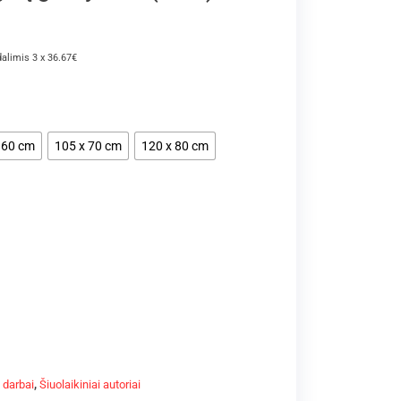
dalimis 3 x 36.67€
 60 cm
105 x 70 cm
120 x 80 cm
i darbai
,
Šiuolaikiniai autoriai