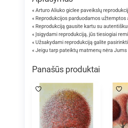
« Arturo Aliuko giclee paveikslų reprodukci
« Reprodukcijos parduodamos užtemptos an
« Reprodukciją gausite kartu su autentišku
« Įsigydami reprodukciją, jūs tiesiogiai remi
« Užsakydami reprodukciją galite pasirinkt
« Jeigu tarp pateiktų matmenų nėra Jums 
Panašūs produktai