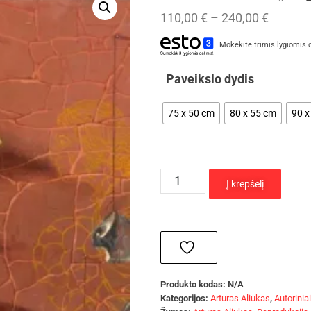
110,00
€
–
240,00
€
Mokėkite trimis lygiomis 
Paveikslo dydis
75 x 50 cm
80 x 55 cm
90 x
Į krepšelį
Produkto kodas:
N/A
Kategorijos:
Arturas Aliukas
,
Autorinia