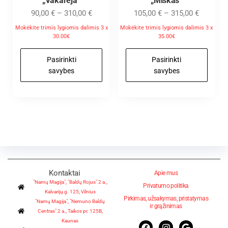
„Vakarėja”
„Miškas”
90,00
€
–
310,00
€
105,00
€
–
315,00
€
Mokėkite trimis lygiomis dalimis 3 x
Mokėkite trimis lygiomis dalimis 3 x
30.00€
35.00€
Pasirinkti
Pasirinkti
savybes
savybes
Kontaktai
Apie mus
"Namų Magija", "Baldų Rojus" 2 a.,
Privatumo politika
Kalvarijų g. 125, Vilnius
Pirkimas, užsakymas, pristatymas
"Namų Magija", "Nemuno Baldų
ir grąžinimas
Centras" 2 a., Taikos pr. 125B,
Kaunas