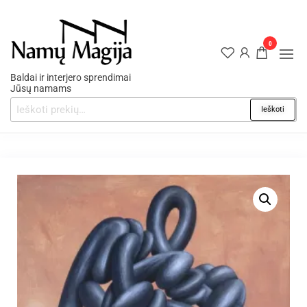
0
Baldai ir interjero sprendimai
Jūsų namams
Ieškoti