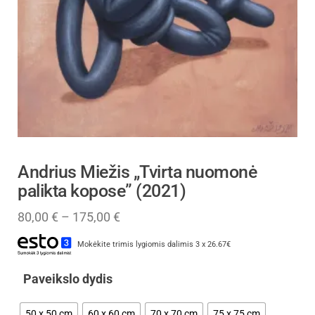
Andrius Miežis „Tvirta nuomonė
palikta kopose” (2021)
80,00
€
–
175,00
€
Mokėkite trimis lygiomis dalimis 3 x 26.67€
Paveikslo dydis
50 x 50 cm
60 x 60 cm
70 x 70 cm
75 x 75 cm