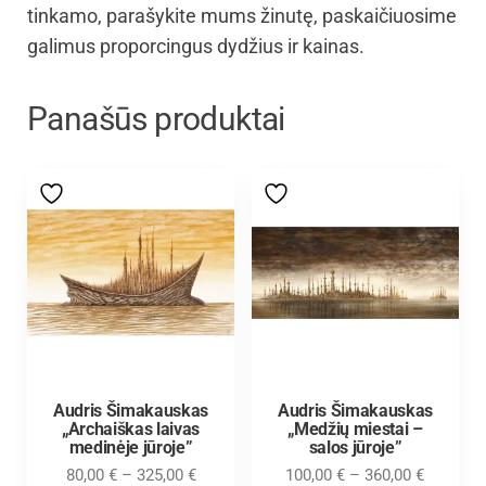
tinkamo, parašykite mums žinutę, paskaičiuosime
galimus proporcingus dydžius ir kainas.
Panašūs produktai
Audris Šimakauskas
Audris Šimakauskas
„Archaiškas laivas
„Medžių miestai –
medinėje jūroje”
salos jūroje”
80,00
€
–
325,00
€
100,00
€
–
360,00
€