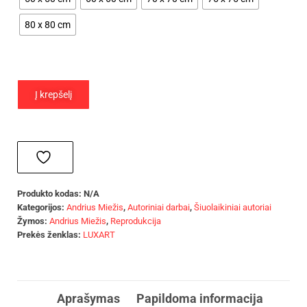
80 x 80 cm
Į krepšelį
Produkto kodas:
N/A
Kategorijos:
Andrius Miežis
,
Autoriniai darbai
,
Šiuolaikiniai autoriai
Žymos:
Andrius Miežis
,
Reprodukcija
Prekės ženklas:
LUXART
Aprašymas
Papildoma informacija