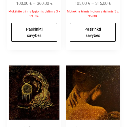
100,00
€
–
360,00
€
105,00
€
–
315,00
€
Mokėkite trimis lygiomis dalimis 3 x
Mokėkite trimis lygiomis dalimis 3 x
33.33€
35.00€
Pasirinkti
Pasirinkti
savybes
savybes