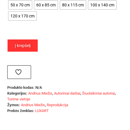
50 x 70 cm
60 x 85 cm
80 x 115 cm
100 x 140 cm
120 x 170 cm
Į krepšelį
Produkto kodas:
N/A
Kategorijos:
Andrius Miežis
,
Autoriniai darbai
,
Šiuolaikiniai autoriai
,
Turime vietoje
Žymos:
Andrius Miežis
,
Reprodukcija
Prekės ženklas:
LUXART