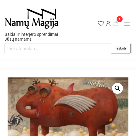
0
Baldai ir interjero sprendimai
Jūsų namams
Ieškoti