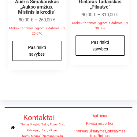
Audris Šimakauskas
Gintaras Tadauskas
„Aukso amžius.
„Pilnatvė”
Mistinis laikrodis”
90,00
€
–
310,00
€
80,00
€
–
260,00
€
Mokėkite trimis lygiomis dalimis 3 x
Mokėkite trimis lygiomis dalimis 3 x
30.00€
26.67€
Pasirinkti
Pasirinkti
savybes
savybes
Kontaktai
Apie mus
Privatumo politika
"Namų Magija", "Baldų Rojus" 2 a.,
Kalvarijų g. 125, Vilnius
Pirkimas, užsakymas, pristatymas
ir grąžinimas
"Namų Magija", "Nemuno Baldų