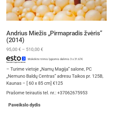
Andrius Miežis „Pirmapradis žvėris”
(2014)
95,00
€
–
510,00
€
Mokėkite trimis lygiomis dalimis 3 x 31.67€
– Turime vietoje „Namų Magija” salone, PC
„Nemuno Baldų Centras” adresu Taikos pr. 125B,
Kaunas – [ 60 x 85 cm] €125
Prašome teirautis tel. nr.: +37062675953
Paveikslo dydis