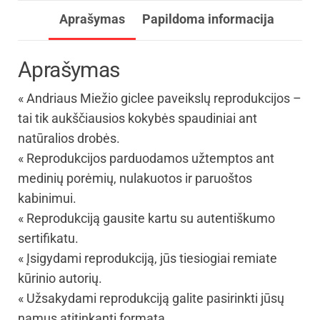
Aprašymas
Papildoma informacija
Aprašymas
« Andriaus Miežio giclee paveikslų reprodukcijos –
tai tik aukščiausios kokybės spaudiniai ant
natūralios drobės.
« Reprodukcijos parduodamos užtemptos ant
medinių porėmių, nulakuotos ir paruoštos
kabinimui.
« Reprodukciją gausite kartu su autentiškumo
sertifikatu.
« Įsigydami reprodukciją, jūs tiesiogiai remiate
kūrinio autorių.
« Užsakydami reprodukciją galite pasirinkti jūsų
namus atitinkantį formatą.