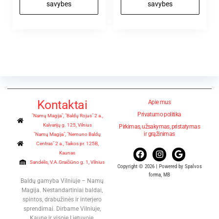
savybes
savybes
Kontaktai
Apie mus
Privatumo politika
"Namų Magija", "Baldų Rojus" 2 a.,
Kalvarijų g. 125, Vilnius
Pirkimas, užsakymas, pristatymas
ir grąžinimas
"Namų Magija", "Nemuno Baldų
Centras" 2 a., Taikos pr. 125B,
Kaunas
Sandėlis, V.A.Graičiūno g. 1, Vilnius
Copyright © 2026 | Powered by Spalvos
forma, MB
Baldų gamyba Vilniuje – Namų
Magija. Nestandartiniai baldai,
spintos, drabužinės ir interjero
sprendimai. Dirbame Vilniuje,
Kaune ir visoje Lietuvoje.