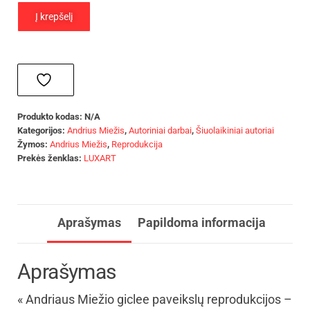
Į krepšelį
Produkto kodas:
N/A
Kategorijos:
Andrius Miežis
,
Autoriniai darbai
,
Šiuolaikiniai autoriai
Žymos:
Andrius Miežis
,
Reprodukcija
Prekės ženklas:
LUXART
Aprašymas
Papildoma informacija
Aprašymas
« Andriaus Miežio giclee paveikslų reprodukcijos –