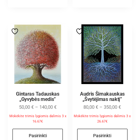
Gintaras Tadauskas
Audris Šimakauskas
„Gyvybės medis”
„Švytėjimas naktį”
50,00
€
–
140,00
€
80,00
€
–
350,00
€
Mokėkite trimis lygiomis dalimis 3 x
Mokėkite trimis lygiomis dalimis 3 x
16.67€
26.67€
Pasirinkti
Pasirinkti