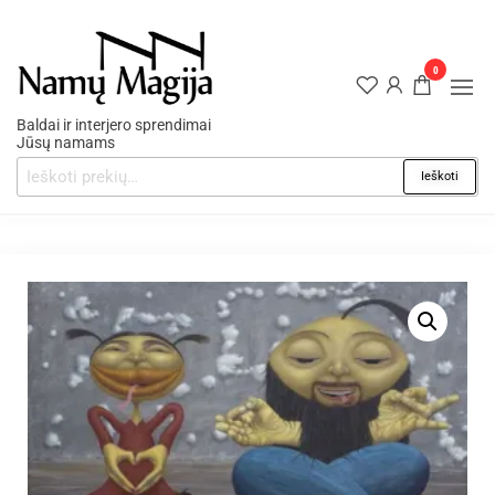
0
Baldai ir interjero sprendimai
Jūsų namams
Ieškoti