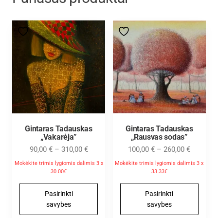
Gintaras Tadauskas
Gintaras Tadauskas
„Vakarėja”
„Rausvas sodas”
90,00
€
–
310,00
€
100,00
€
–
260,00
€
Mokėkite trimis lygiomis dalimis 3 x
Mokėkite trimis lygiomis dalimis 3 x
30.00€
33.33€
Pasirinkti
Pasirinkti
savybes
savybes