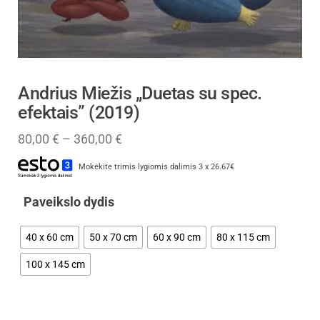
Andrius Miežis „Duetas su spec.
efektais” (2019)
80,00
€
–
360,00
€
Mokėkite trimis lygiomis dalimis 3 x 26.67€
Paveikslo dydis
40 x 60 cm
50 x 70 cm
60 x 90 cm
80 x 115 cm
100 x 145 cm