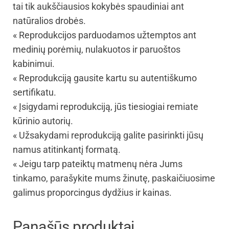
tai tik aukščiausios kokybės spaudiniai ant
natūralios drobės.
« Reprodukcijos parduodamos užtemptos ant
medinių porėmių, nulakuotos ir paruoštos
kabinimui.
« Reprodukciją gausite kartu su autentiškumo
sertifikatu.
« Įsigydami reprodukciją, jūs tiesiogiai remiate
kūrinio autorių.
« Užsakydami reprodukciją galite pasirinkti jūsų
namus atitinkantį formatą.
« Jeigu tarp pateiktų matmenų nėra Jums
tinkamo, parašykite mums žinutę, paskaičiuosime
galimus proporcingus dydžius ir kainas.
Panašūs produktai