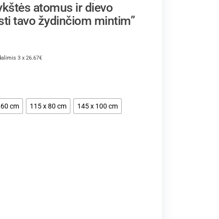
rykštės atomus ir dievo
sti tavo žydinčiom mintim”
dalimis 3 x 26.67€
 60 cm
115 x 80 cm
145 x 100 cm