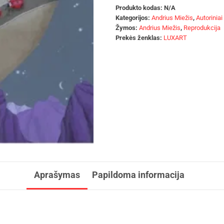
Produkto kodas:
N/A
Kategorijos:
Andrius Miežis
,
Autoriniai
Žymos:
Andrius Miežis
,
Reprodukcija
Prekės ženklas:
LUXART
Aprašymas
Papildoma informacija