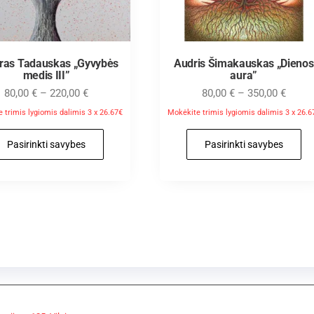
aras Tadauskas „Gyvybės
Audris Šimakauskas „Dienos
medis III”
aura”
80,00
€
–
220,00
€
80,00
€
–
350,00
€
 trimis lygiomis dalimis 3 x 26.67€
Mokėkite trimis lygiomis dalimis 3 x 26.6
Pasirinkti savybes
Pasirinkti savybes