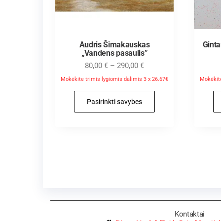
Audris Šimakauskas
Gint
„Vandens pasaulis”
80,00
€
–
290,00
€
Mokėkite trimis lygiomis dalimis 3 x 26.67€
Mokėkite
Pasirinkti savybes
Kontaktai