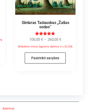
Gintaras Tadauskas „Žalias
sodas”
Įvertinimas
100,00
€
–
260,00
€
7€
:
5.00
Mokėkite trimis lygiomis dalimis 3 x 33.33€
iš 5
Pasirinkti savybes
Apie mus