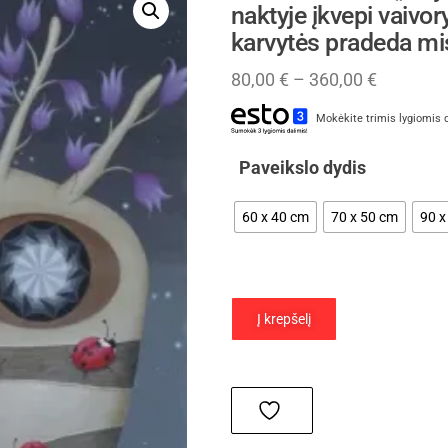
naktyje įkvepi vaivo
karvytės pradeda mi
80,00
€
–
360,00
€
Mokėkite trimis lygiomis 
Paveikslo dydis
60 x 40 cm
70 x 50 cm
90 x
Į krepšelį