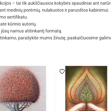
kcijos – tai tik aukščiausios kokybės spaudiniai ant natūr
t medinių porėmių, nulakuotos ir paruoštos kabinimui.
mo sertifikatu.
ate kūrinio autorių.
i jūsų namus atitinkantį formatą.
tinkamo, parašykite mums žinutę, paskaičiuosime galimus