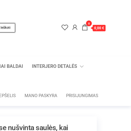
0
Ieškoti
0,00 €
AI BALDAI
INTERJERO DETALĖS
EPŠELIS
MANO PASKYRA
PRISIJUNGIMAS
e nušvinta saulės, kai