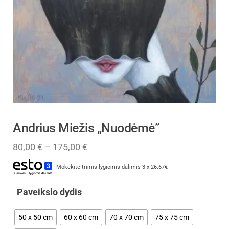
Andrius Miežis „Nuodėmė”
80,00
€
–
175,00
€
Mokėkite trimis lygiomis dalimis 3 x 26.67€
Paveikslo dydis
50 x 50 cm
60 x 60 cm
70 x 70 cm
75 x 75 cm