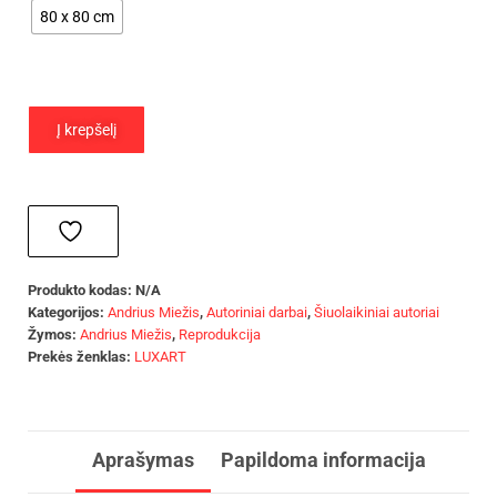
80 x 80 cm
Į krepšelį
Produkto kodas:
N/A
Kategorijos:
Andrius Miežis
,
Autoriniai darbai
,
Šiuolaikiniai autoriai
Žymos:
Andrius Miežis
,
Reprodukcija
Prekės ženklas:
LUXART
Aprašymas
Papildoma informacija