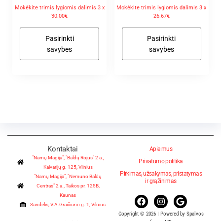
Mokėkite trimis lygiomis dalimis 3 x
Mokėkite trimis lygiomis dalimis 3 x
30.00€
26.67€
Pasirinkti
Pasirinkti
savybes
savybes
Kontaktai
Apie mus
"Namų Magija", "Baldų Rojus" 2 a.,
Privatumo politika
Kalvarijų g. 125, Vilnius
Pirkimas, užsakymas, pristatymas
"Namų Magija", "Nemuno Baldų
ir grąžinimas
Centras" 2 a., Taikos pr. 125B,
Kaunas
Sandėlis, V.A.Graičiūno g. 1, Vilnius
Copyright © 2026 | Powered by Spalvos