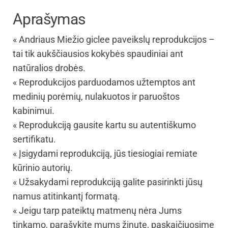
Aprašymas
« Andriaus Miežio giclee paveikslų reprodukcijos –
tai tik aukščiausios kokybės spaudiniai ant
natūralios drobės.
« Reprodukcijos parduodamos užtemptos ant
medinių porėmių, nulakuotos ir paruoštos
kabinimui.
« Reprodukciją gausite kartu su autentiškumo
sertifikatu.
« Įsigydami reprodukciją, jūs tiesiogiai remiate
kūrinio autorių.
« Užsakydami reprodukciją galite pasirinkti jūsų
namus atitinkantį formatą.
« Jeigu tarp pateiktų matmenų nėra Jums
tinkamo, parašykite mums žinutę, paskaičiuosime