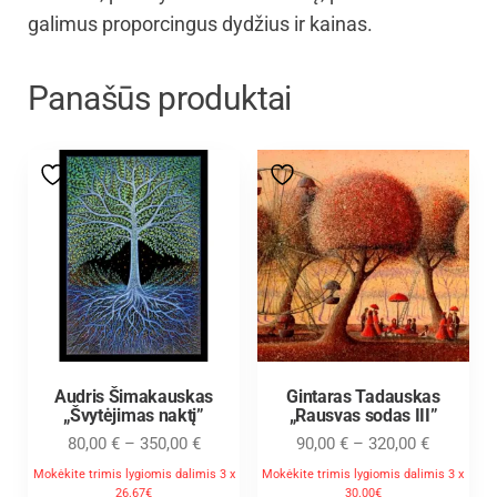
galimus proporcingus dydžius ir kainas.
Panašūs produktai
Audris Šimakauskas
Gintaras Tadauskas
„Švytėjimas naktį”
„Rausvas sodas III”
80,00
€
–
350,00
€
90,00
€
–
320,00
€
Mokėkite trimis lygiomis dalimis 3 x
Mokėkite trimis lygiomis dalimis 3 x
26.67€
30.00€