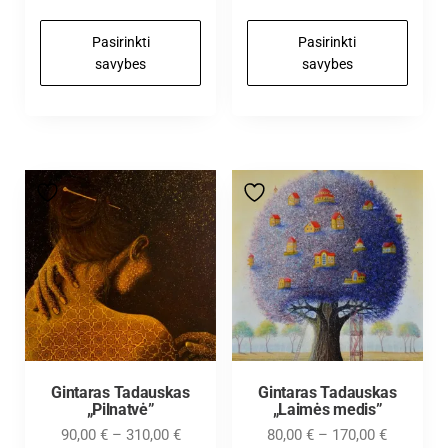
Pasirinkti
Pasirinkti
savybes
savybes
Gintaras Tadauskas
Gintaras Tadauskas
„Pilnatvė”
„Laimės medis”
90,00
€
–
310,00
€
80,00
€
–
170,00
€