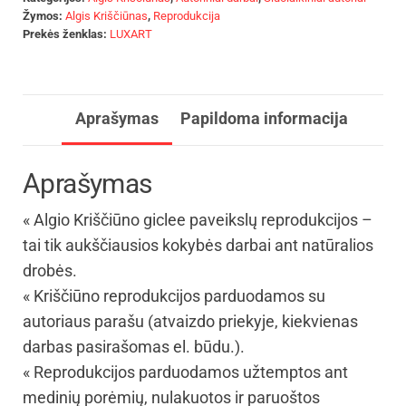
Žymos:
Algis Kriščiūnas
,
Reprodukcija
Prekės ženklas:
LUXART
Aprašymas
Papildoma informacija
Aprašymas
« Algio Kriščiūno giclee paveikslų reprodukcijos –
tai tik aukščiausios kokybės darbai ant natūralios
drobės.
« Kriščiūno reprodukcijos parduodamos su
autoriaus parašu (atvaizdo priekyje, kiekvienas
darbas pasirašomas el. būdu.).
« Reprodukcijos parduodamos užtemptos ant
medinių porėmių, nulakuotos ir paruoštos