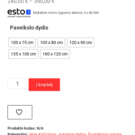
240,00
€
–
390,00
€
Mokėkite trimis lygiomis dalimis 3 x 80.00€
Paveikslo dydis
100 x 75 cm
105 x 80 cm
120 x 90 cm
135 x 100 cm
160 x 120 cm
Į krepšelį
Produkto kodas:
N/A
Kategorijos:
Algis Kriščiūnas
,
Autoriniai darbai
,
Šiuolaikiniai autoriai