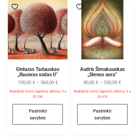
Gintaras Tadauskas
Audris Šimakauskas
„Rausvas sodas II”
„Dienos aura”
100,00
€
–
360,00
€
80,00
€
–
350,00
€
Mokėkite trimis lygiomis dalimis 3 x
Mokėkite trimis lygiomis dalimis 3 x
33.33€
26.67€
Pasirinkti
Pasirinkti
savybes
savybes