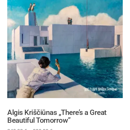
Algis Kriščiūnas „There’s a Great
Beautiful Tomorrow”