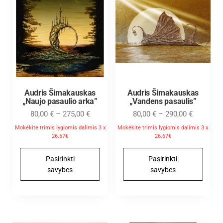
Audris Šimakauskas
Audris Šimakauskas
„Naujo pasaulio arka”
„Vandens pasaulis”
80,00
€
–
275,00
€
80,00
€
–
290,00
€
Mokėkite trimis lygiomis dalimis 3 x
Mokėkite trimis lygiomis dalimis 3 x
26.67€
26.67€
Pasirinkti
Pasirinkti
savybes
savybes