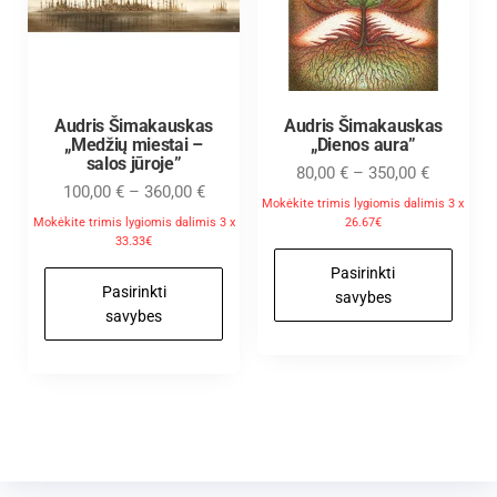
Audris Šimakauskas
Audris Šimakauskas
„Medžių miestai –
„Dienos aura”
salos jūroje”
80,00
€
–
350,00
€
100,00
€
–
360,00
€
Mokėkite trimis lygiomis dalimis 3 x
Mokėkite trimis lygiomis dalimis 3 x
26.67€
33.33€
Pasirinkti
Pasirinkti
savybes
savybes