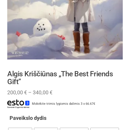
Algis Kriščiūnas „The Best Friends
Gift”
200,00
€
–
340,00
€
Mokėkite trimis lygiomis dalimis 3 x 66.67€
Paveikslo dydis