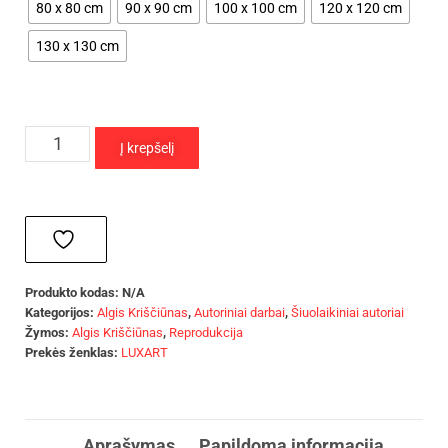
80 x 80 cm
90 x 90 cm
100 x 100 cm
120 x 120 cm
130 x 130 cm
Į krepšelį
Produkto kodas:
N/A
Kategorijos:
Algis Kriščiūnas
,
Autoriniai darbai
,
Šiuolaikiniai autoriai
Žymos:
Algis Kriščiūnas
,
Reprodukcija
Prekės ženklas:
LUXART
Aprašymas
Papildoma informacija