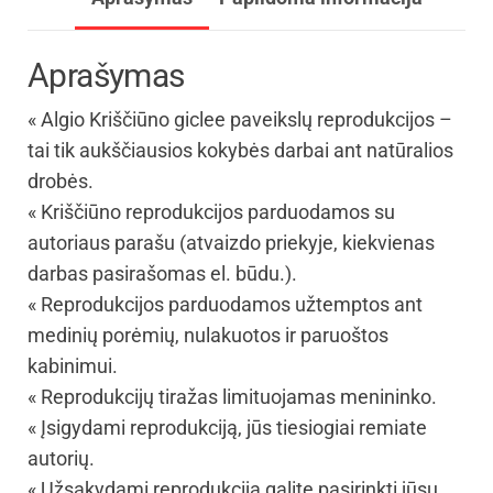
Aprašymas
« Algio Kriščiūno giclee paveikslų reprodukcijos –
tai tik aukščiausios kokybės darbai ant natūralios
drobės.
« Kriščiūno reprodukcijos parduodamos su
autoriaus parašu (atvaizdo priekyje, kiekvienas
darbas pasirašomas el. būdu.).
« Reprodukcijos parduodamos užtemptos ant
medinių porėmių, nulakuotos ir paruoštos
kabinimui.
« Reprodukcijų tiražas limituojamas menininko.
« Įsigydami reprodukciją, jūs tiesiogiai remiate
autorių.
« Užsakydami reprodukciją galite pasirinkti jūsų