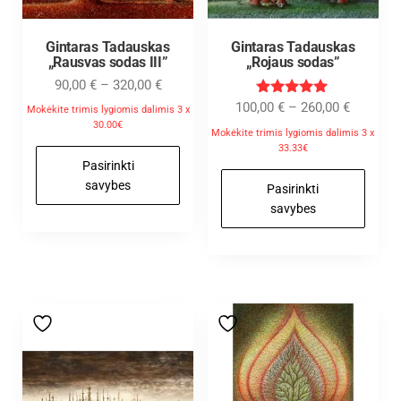
Gintaras Tadauskas
Gintaras Tadauskas
„Rausvas sodas III”
„Rojaus sodas”
90,00
€
–
320,00
€
Įvertinimas
100,00
€
–
260,00
€
Mokėkite trimis lygiomis dalimis 3 x
:
30.00€
5.00
Mokėkite trimis lygiomis dalimis 3 x
iš 5
33.33€
Pasirinkti
savybes
Pasirinkti
savybes