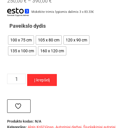
250,00
€
–
390,00
€
Mokėkite trimis lygiomis dalimis 3 x 83.33€
Paveikslo dydis
100 x 75 cm
105 x 80 cm
120 x 90 cm
135 x 100 cm
160 x 120 cm
Į krepšelį
Produkto kodas:
N/A
Kategorijos:
Algis Kriščiūnas
,
Autoriniai darbai
,
Šiuolaikiniai autoriai