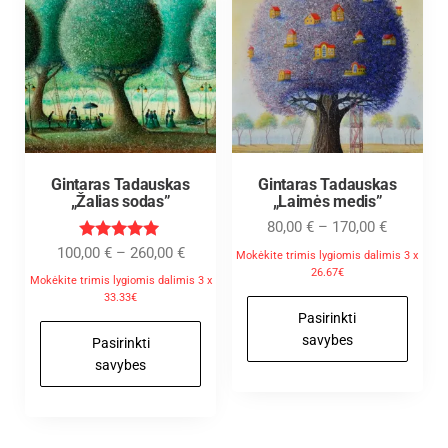
Gintaras Tadauskas
Gintaras Tadauskas
„Žalias sodas”
„Laimės medis”
80,00
€
–
170,00
€
Įvertinimas
100,00
€
–
260,00
€
Mokėkite trimis lygiomis dalimis 3 x
:
26.67€
5.00
Mokėkite trimis lygiomis dalimis 3 x
iš 5
33.33€
Pasirinkti
savybes
Pasirinkti
savybes