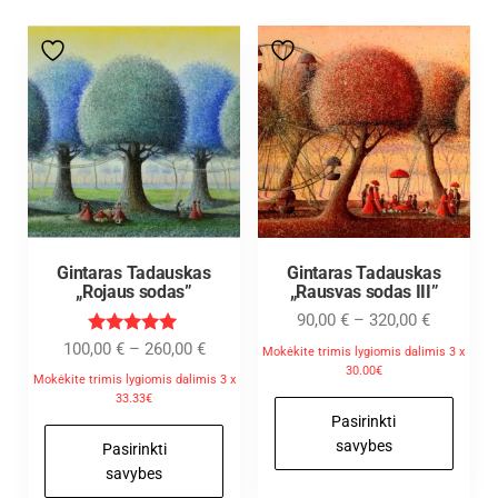
Gintaras Tadauskas
Gintaras Tadauskas
„Rojaus sodas”
„Rausvas sodas III”
90,00
€
–
320,00
€
Įvertinimas
100,00
€
–
260,00
€
Mokėkite trimis lygiomis dalimis 3 x
:
30.00€
5.00
Mokėkite trimis lygiomis dalimis 3 x
iš 5
33.33€
Pasirinkti
savybes
Pasirinkti
savybes