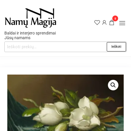
0
Baldai ir interjero sprendimai
Jūsų namams
Ieškoti