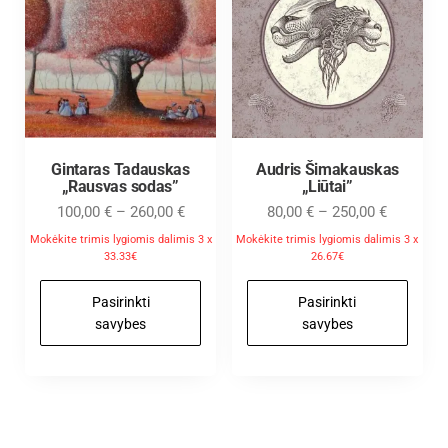
Gintaras Tadauskas
Audris Šimakauskas
„Rausvas sodas”
„Liūtai”
100,00
€
–
260,00
€
80,00
€
–
250,00
€
Mokėkite trimis lygiomis dalimis 3 x
Mokėkite trimis lygiomis dalimis 3 x
33.33€
26.67€
Pasirinkti
Pasirinkti
savybes
savybes