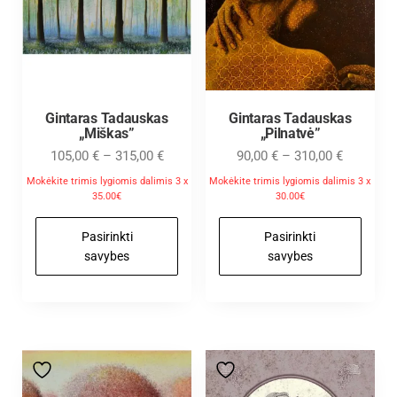
Gintaras Tadauskas
Gintaras Tadauskas
„Miškas”
„Pilnatvė”
105,00
€
–
315,00
€
90,00
€
–
310,00
€
Mokėkite trimis lygiomis dalimis 3 x
Mokėkite trimis lygiomis dalimis 3 x
35.00€
30.00€
Pasirinkti
Pasirinkti
savybes
savybes