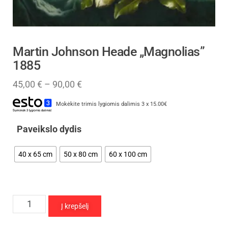
Martin Johnson Heade „Magnolias”
1885
45,00
€
–
90,00
€
Mokėkite trimis lygiomis dalimis 3 x 15.00€
Paveikslo dydis
40 x 65 cm
50 x 80 cm
60 x 100 cm
Į krepšelį