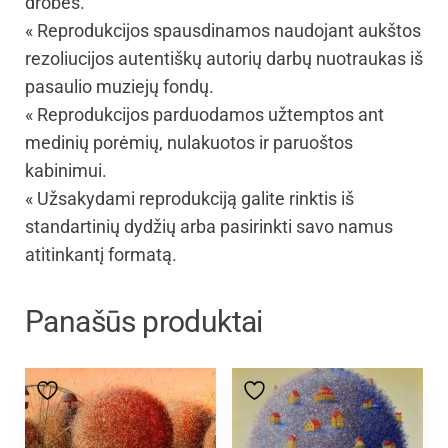
drobės.
« Reprodukcijos spausdinamos naudojant aukštos
rezoliucijos autentiškų autorių darbų nuotraukas iš
pasaulio muziejų fondų.
« Reprodukcijos parduodamos užtemptos ant
medinių porėmių, nulakuotos ir paruoštos
kabinimui.
« Užsakydami reprodukciją galite rinktis iš
standartinių dydžių arba pasirinkti savo namus
atitinkantį formatą.
Panašūs produktai