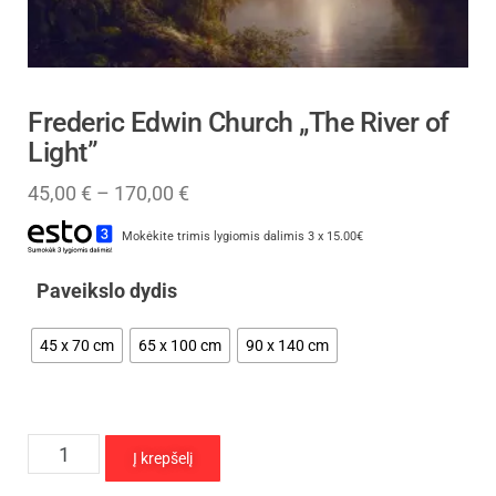
Frederic Edwin Church „The River of
Light”
45,00
€
–
170,00
€
Mokėkite trimis lygiomis dalimis 3 x 15.00€
Paveikslo dydis
45 x 70 cm
65 x 100 cm
90 x 140 cm
Į krepšelį