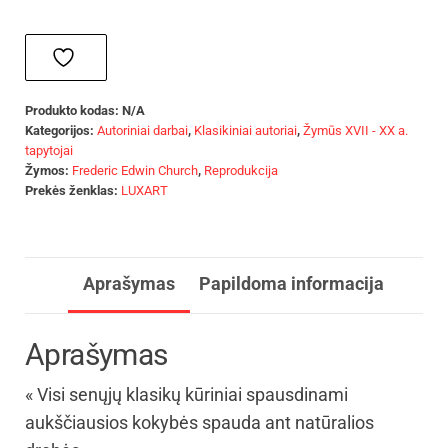
Produkto kodas:
N/A
Kategorijos:
Autoriniai darbai
,
Klasikiniai autoriai
,
Žymūs XVII - XX a.
tapytojai
Žymos:
Frederic Edwin Church
,
Reprodukcija
Prekės ženklas:
LUXART
Aprašymas
Papildoma informacija
Aprašymas
« Visi senųjų klasikų kūriniai spausdinami
aukščiausios kokybės spauda ant natūralios