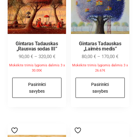
Gintaras Tadauskas
Gintaras Tadauskas
„Rausvas sodas III”
„Laimės medis”
90,00
€
–
320,00
€
80,00
€
–
170,00
€
Mokėkite trimis lygiomis dalimis 3 x
Mokėkite trimis lygiomis dalimis 3 x
30.00€
26.67€
Pasirinkti
Pasirinkti
savybes
savybes