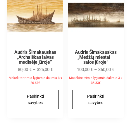
Audris Šimakauskas
Audris Šimakauskas
„Archaiškas laivas
„Medžių miestai –
medinėje jūroje”
salos jūroje”
80,00
€
–
325,00
€
100,00
€
–
360,00
€
Mokėkite trimis lygiomis dalimis 3 x
Mokėkite trimis lygiomis dalimis 3 x
26.67€
33.33€
Pasirinkti
Pasirinkti
savybes
savybes