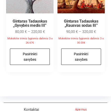
Gintaras Tadauskas
Gintaras Tadauskas
„Gyvybės medis III”
„Rausvas sodas III”
80,00
€
–
220,00
€
90,00
€
–
320,00
€
Mokėkite trimis lygiomis dalimis 3 x
Mokėkite trimis lygiomis dalimis 3 x
26.67€
30.00€
Pasirinkti
Pasirinkti
savybes
savybes
Kontaktai
Apie mus