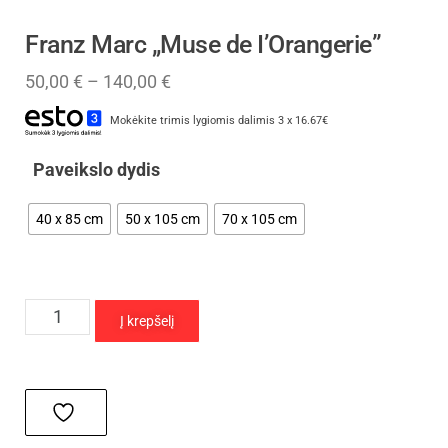
Franz Marc „Muse de I’Orangerie”
50,00
€
–
140,00
€
Mokėkite trimis lygiomis dalimis 3 x 16.67€
Paveikslo dydis
40 x 85 cm
50 x 105 cm
70 x 105 cm
Į krepšelį