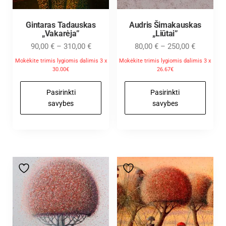
Gintaras Tadauskas
Audris Šimakauskas
„Vakarėja”
„Liūtai”
90,00
€
–
310,00
€
80,00
€
–
250,00
€
Mokėkite trimis lygiomis dalimis 3 x
Mokėkite trimis lygiomis dalimis 3 x
30.00€
26.67€
Pasirinkti
Pasirinkti
savybes
savybes