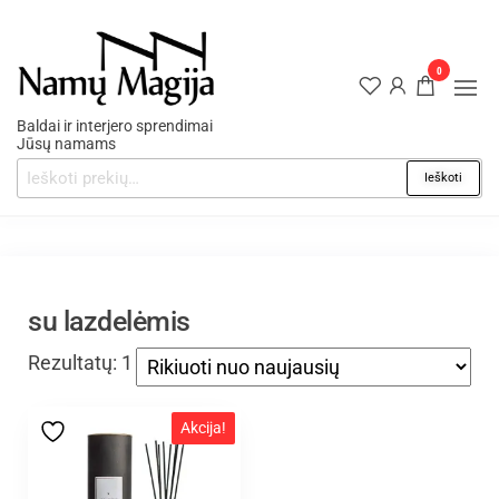
0
Baldai ir interjero sprendimai
Jūsų namams
Ieškoti
su lazdelėmis
Rezultatų: 1
Akcija!