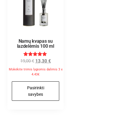
Namų kvapas su
lazdelėmis 100 ml
Įvertinimas
19,00
€
13,30
€
:
5.00
Mokėkite trimis lygiomis dalimis 3 x
iš 5
4.43€
Pasirinkti
savybes