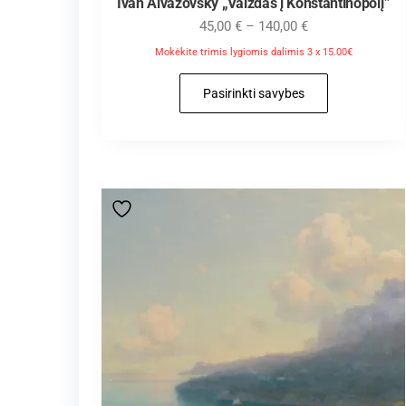
Ivan Aivazovsky „Vaizdas į Konstantinopolį”
45,00
€
–
140,00
€
Mokėkite trimis lygiomis dalimis 3 x 15.00€
Pasirinkti savybes