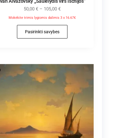
Ivan Aivazovsky „Saulėlydis virš Ischijos”
50,00
€
–
105,00
€
Mokėkite trimis lygiomis dalimis 3 x 16.67€
Pasirinkti savybes