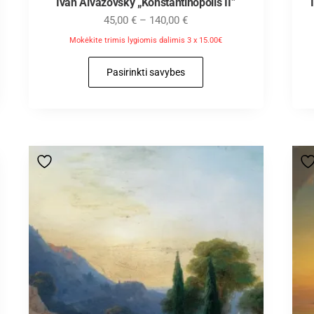
Ivan Aivazovsky „Konstantinopolis II”
45,00
€
–
140,00
€
Mokėkite trimis lygiomis dalimis 3 x 15.00€
Pasirinkti savybes