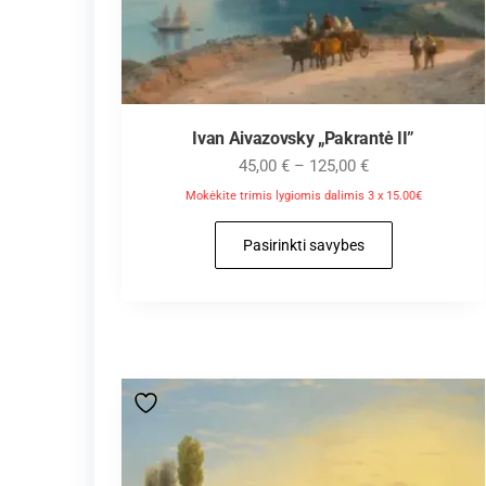
Ivan Aivazovsky „Pakrantė II”
45,00
€
–
125,00
€
Mokėkite trimis lygiomis dalimis 3 x 15.00€
Pasirinkti savybes