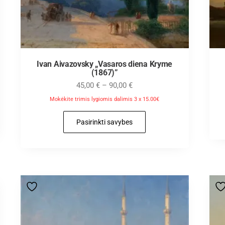
Ivan Aivazovsky „Vasaros diena Kryme
(1867)”
45,00
€
–
90,00
€
Mokėkite trimis lygiomis dalimis 3 x 15.00€
Pasirinkti savybes