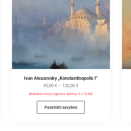
Ivan Aivazovsky „Konstantinopolis I”
45,00
€
–
120,00
€
Mokėkite trimis lygiomis dalimis 3 x 15.00€
Pasirinkti savybes