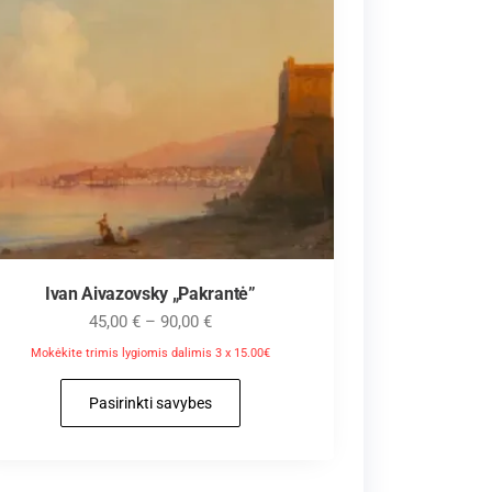
Ivan Aivazovsky „Pakrantė”
45,00
€
–
90,00
€
Mokėkite trimis lygiomis dalimis 3 x 15.00€
Pasirinkti savybes