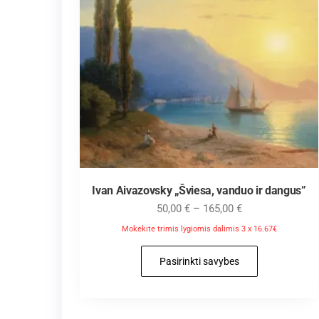
Ivan Aivazovsky „Šviesa, vanduo ir dangus”
50,00
€
–
165,00
€
Mokėkite trimis lygiomis dalimis 3 x 16.67€
Pasirinkti savybes