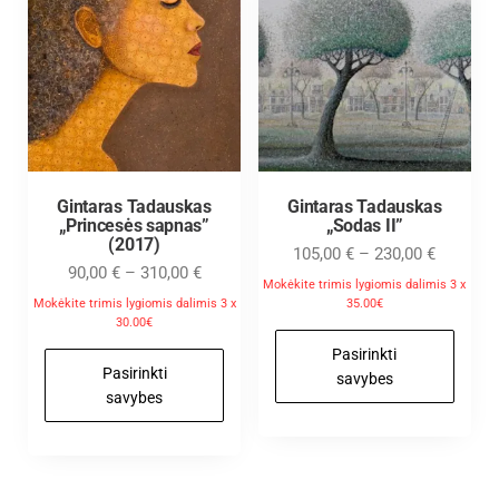
Gintaras Tadauskas
Gintaras Tadauskas
„Princesės sapnas”
„Sodas II”
(2017)
105,00
€
–
230,00
€
90,00
€
–
310,00
€
Mokėkite trimis lygiomis dalimis 3 x
Mokėkite trimis lygiomis dalimis 3 x
35.00€
30.00€
Pasirinkti
Pasirinkti
savybes
savybes