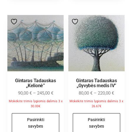
Gintaras Tadauskas
Gintaras Tadauskas
„Kelionė”
„Gyvybės medis IV”
90,00
€
–
245,00
€
80,00
€
–
220,00
€
Mokėkite trimis lygiomis dalimis 3 x
Mokėkite trimis lygiomis dalimis 3 x
30.00€
26.67€
Pasirinkti
Pasirinkti
savybes
savybes