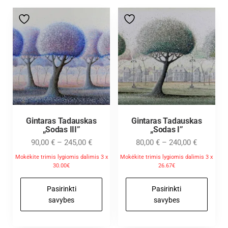
Gintaras Tadauskas
Gintaras Tadauskas
„Sodas III”
„Sodas I”
90,00
€
–
245,00
€
80,00
€
–
240,00
€
Mokėkite trimis lygiomis dalimis 3 x
Mokėkite trimis lygiomis dalimis 3 x
30.00€
26.67€
Pasirinkti
Pasirinkti
savybes
savybes