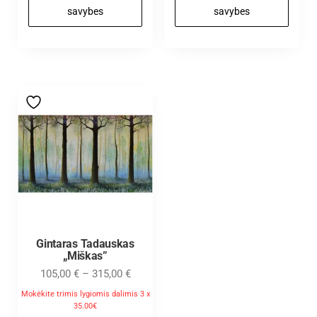
savybes
savybes
Gintaras Tadauskas
„Miškas”
105,00
€
–
315,00
€
Mokėkite trimis lygiomis dalimis 3 x
35.00€