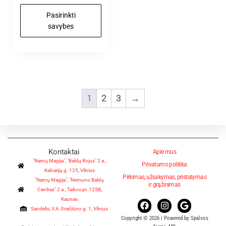
Pasirinkti
savybes
1
2
3
→
Kontaktai
Apie mus
"Namų Magija", "Baldų Rojus" 2 a.,
Privatumo politika
Kalvarijų g. 125, Vilnius
Pirkimas, užsakymas, pristatymas
"Namų Magija", "Nemuno Baldų
ir grąžinimas
Centras" 2 a., Taikos pr. 125B,
Kaunas
Sandėlis, V.A.Graičiūno g. 1, Vilnius
Copyright © 2026 | Powered by Spalvos