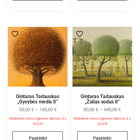
Gintaras Tadauskas
Gintaras Tadauskas
„Gyvybės medis II”
„Žalias sodas II”
50,00
€
–
145,00
€
80,00
€
–
440,00
€
Mokėkite trimis lygiomis dalimis 3 x
Mokėkite trimis lygiomis dalimis 3 x
16.67€
26.67€
Pasirinkti
Pasirinkti