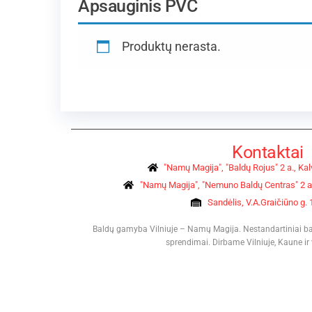
Apsauginis PVC
Produktų nerasta.
Kontaktai
"Namų Magija", "Baldų Rojus" 2 a., Kalv
"Namų Magija", "Nemuno Baldų Centras" 2 a.
Sandėlis, V.A.Graičiūno g. 1
Baldų gamyba Vilniuje – Namų Magija. Nestandartiniai balda
sprendimai. Dirbame Vilniuje, Kaune ir v