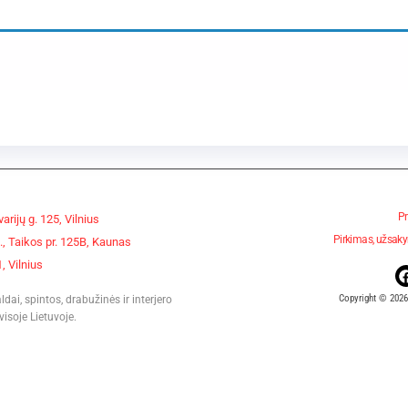
Pr
arijų g. 125, Vilnius
Pirkimas, užsaky
, Taikos pr. 125B, Kaunas
, Vilnius
Copyright © 2026
i, spintos, drabužinės ir interjero
isoje Lietuvoje.