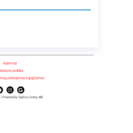
Apie mus
ivatumo politika
mas, pristatymas ir grąžinimas
 | Powered by Spalvos forma, MB