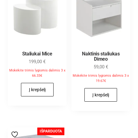
Staliukai Mice
Naktinis staliukas
Dimeo
199,00
€
59,00
€
Mokėkite trimis lygiomis dalimis 3 x
66.33€
Mokėkite trimis lygiomis dalimis 3 x
19.67€
Į krepšelį
Į krepšelį
IŠPARDUOTA