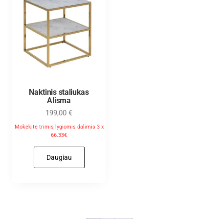
Naktinis staliukas
Alisma
199,00
€
Mokėkite trimis lygiomis dalimis 3 x
66.33€
Daugiau