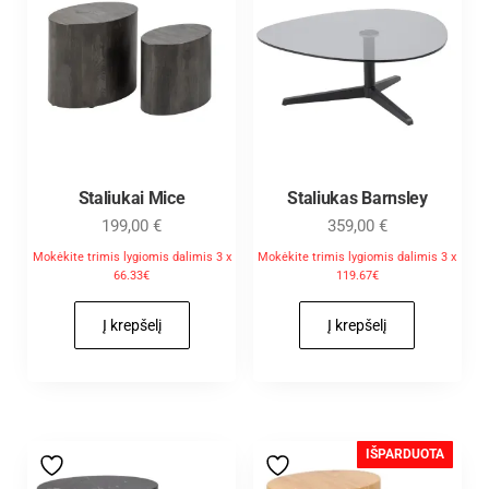
Staliukai Mice
Staliukas Barnsley
199,00
€
359,00
€
Mokėkite trimis lygiomis dalimis 3 x
Mokėkite trimis lygiomis dalimis 3 x
66.33€
119.67€
Į krepšelį
Į krepšelį
IŠPARDUOTA