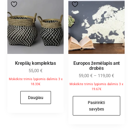
Krepšių komplektas
Europos žemėlapis ant
drobės
55,00
€
59,00
€
–
119,00
€
Mokėkite trimis lygiomis dalimis 3 x
18.33€
Mokėkite trimis lygiomis dalimis 3 x
19.67€
Daugiau
Pasirinkti
savybes