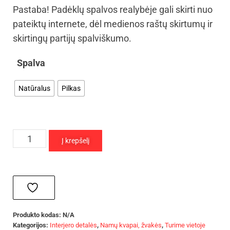
Pastaba! Padėklų spalvos realybėje gali skirti nuo
pateiktų internete, dėl medienos raštų skirtumų ir
skirtingų partijų spalviškumo.
Spalva
Natūralus
Pilkas
Į krepšelį
Produkto kodas:
N/A
Kategorijos:
Interjero detalės
,
Namų kvapai, žvakės
,
Turime vietoje