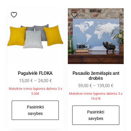
Pagalvėlė FLOKA
Pasaulio žemėlapis ant
drobės
15,00
€
–
24,00
€
59,00
€
–
139,00
€
Mokėkite trimis lygiomis dalimis 3 x
5.00€
Mokėkite trimis lygiomis dalimis 3 x
19.67€
Pasirinkti
Pasirinkti
savybes
savybes