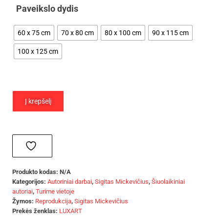
Paveikslo dydis
60 x 75 cm
70 x 80 cm
80 x 100 cm
90 x 115 cm
100 x 125 cm
Į krepšelį
Produkto kodas:
N/A
Kategorijos:
Autoriniai darbai
,
Sigitas Mickevičius
,
Šiuolaikiniai
autoriai
,
Turime vietoje
Žymos:
Reprodukcija
,
Sigitas Mickevičius
Prekės ženklas:
LUXART