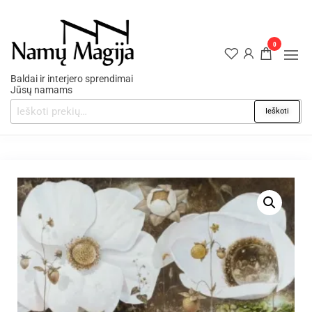
0
Baldai ir interjero sprendimai
Jūsų namams
Ieškoti