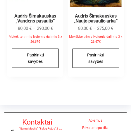
Audris Šimakauskas
Audris Šimakauskas
„Vandens pasaulis”
„Naujo pasaulio arka”
80,00
€
–
290,00
€
80,00
€
–
275,00
€
Mokėkite trimis lygiomis dalimis 3 x
Mokėkite trimis lygiomis dalimis 3 x
26.67€
26.67€
Pasirinkti
Pasirinkti
savybes
savybes
Kontaktai
Apie mus
Privatumo politika
"Namų Magija", "Baldų Rojus" 2 a.,