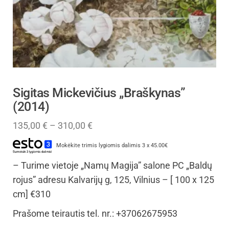
Sigitas Mickevičius „Braškynas”
(2014)
135,00
€
–
310,00
€
Mokėkite trimis lygiomis dalimis 3 x 45.00€
– Turime vietoje „Namų Magija” salone PC „Baldų
rojus” adresu Kalvarijų g, 125, Vilnius – [ 100 x 125
cm] €310
Prašome teirautis tel. nr.: +37062675953