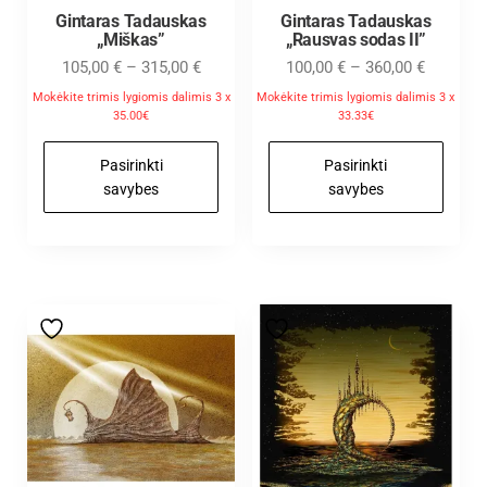
Gintaras Tadauskas
Gintaras Tadauskas
„Miškas”
„Rausvas sodas II”
105,00
€
–
315,00
€
100,00
€
–
360,00
€
Mokėkite trimis lygiomis dalimis 3 x
Mokėkite trimis lygiomis dalimis 3 x
35.00€
33.33€
Pasirinkti
Pasirinkti
savybes
savybes